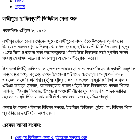
বিজ্ঞান
প্রবাস
লক্ষ্মীপুরে দু’দিনব্যাপী ডিজিটাল মেলা শুরু
প্রকাশিতঃ
এপ্রিল ৮, ২০১৫
লক্ষ্মীপুর থেকে বেলাল হোসেন জুয়েল: লক্ষ্মীপুরের রামগতিতে উপজেলা প্রশাসনের
উদ্যোগে মঙ্গলবার (৭ এপ্রিল) থেকে শুরু হয়েছে দু’দিনব্যাপী ডিজিটাল মেলা। দুপুর
১১টার দিকে উপজেলা সদর আলেকজান্ডার পাইলট উচ্চ বিদ্যালয় মাঠে স্থানীয় সংসদ
সদস্য মোহাম্মদ আব্দুল্লা আল-মামুন এ মেলার উদ্বোধন করেন।
উপজেলা নির্বাহী অফিসার মোহাম্মদ দেলোয়ার হোসেনের সভাপতিত্বে উদ্বোধনী অনুষ্ঠানে
অন্যান্যের মধ্যে বক্তব্য রাখেন উপজেলা পরিষদের চেয়ারম্যান অধ্যাপক আবদুল
ওয়াহেদ, সহকারি কমিশনার (ভূমি) রবীন্দ্র চাকমা, উপজেলা মাধ্যমিক শিক্ষা অফিসার
এবিএম আবদুল হান্নান, আলেকজান্ডার মডেল পাইলট উচ্চ বিদ্যালয়ের প্রধান শিক্ষক
আজিজুল ইসলাম ফিরোজ, উপজেলা আওয়ামী লীগের যুগ্ম-সাধারণ সম্পাদক জাকির
হোসেন চৌধুরী লিটন ও আওয়ামী লীগ নেতা এম মেজবাহ উদ্দিন প্রমুখ।
মেলায় উপজেলা পরিষদের বিভিন্ন দপ্তর, ইউনিয়ন ডিজিটাল সেন্টার এবং বিভিন্ন শিক্ষা
প্রতিষ্ঠানের ২২টি স্টল অংশ নেয়।
এরকম আরো সংবাদ:
শেরপুরে ডিজিটাল মেলা ও ইন্টারনেট সপ্তাহ শুরু