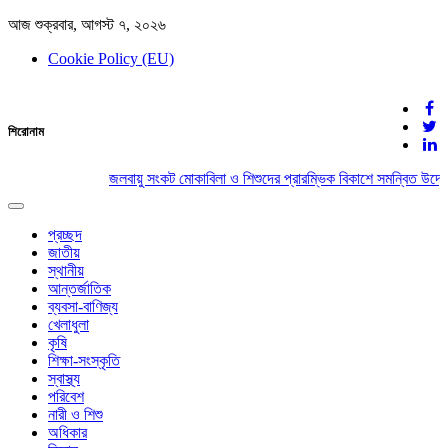
আজ শুক্রবার, আগস্ট ৭, ২০২৬
Cookie Policy (EU)
দেশের খবর
শিরোনাম
যুক্ত থাকুন দেশের সঙ্গে
জলবায়ু সংকট মোকাবিলা ও শিশুদের প্রারম্ভিক বিকাশে সমন্বিত উদ্যো
Toggle
navigation
প্রচ্ছদ
জাতীয়
স্থানীয়
আন্তর্জাতিক
ব্যবসা-বাণিজ্য
খেলাধুলা
কৃষি
শিক্ষা-সংস্কৃতি
স্বাস্থ্য
পরিবেশ
নারী ও শিশু
অধিকার