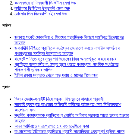
কমলনগরে দু’দিনব্যাপী ডিজিটাল মেলা শুরু
লক্ষ্মীপুরে ডিজিটাল উদ্ভাবনী মেলা শুরু
মোংলায় তিন দিনব্যাপী বই মেলা শুরু
সর্বশেষ
জলবায়ু সংকট মোকাবিলা ও শিশুদের প্রারম্ভিক বিকাশে সমন্বিত উদ্যোগের
আহ্বান
জবাবদিহি নিশ্চিতে প্রান্তিক কণ্ঠস্বর জোরালো করতে নাগরিক সংগঠন ও
গণমাধ্যমের সমন্বিত উদ্যোগের আহ্বান
বাজেটে পানিতে ডুবে মৃত্যু প্রতিরোধের বিষয় অন্তর্ভুক্ত করবে সরকার
প্রান্তিক জনগোষ্ঠীর কণ্ঠস্বর তুলে ধরতে গণমাধ্যম–নাগরিক সংগঠনের
শক্তিশালী ভূমিকার তাগিদ
ইলিশ রক্ষায় মধ্যরাত থেকে মাছ ধরায় ২ মাসের নিষেধাজ্ঞা
প্রবাস
ভিসার মেয়াদ-ফ্লাইট নিয়ে শঙ্কা, বিমানবন্দরে হাজারো প্রবাসী
সরকারি ব্যবস্থার আওতায় অভিবাসী কর্মীদের আইনগত সেবা নিশ্চিতকরণে
আলোচনা সভা
স্থানীয় গণমাধ্যমকে প্রান্তিক নৃ-গোষ্ঠীর অধিকার সুরক্ষায় আরো তৎপর হওয়ার
আহ্বান
আরব আমিরাতে দণ্ডপ্রাপ্ত ৫৭ বাংলাদেশিকে ক্ষমা
বাংলাদেশের ইতিবাচক ব্র্যান্ডিংয়ে প্রবাসী সাংবাদিকরা গুরুত্বপূর্ণ ভূমিকা পালন