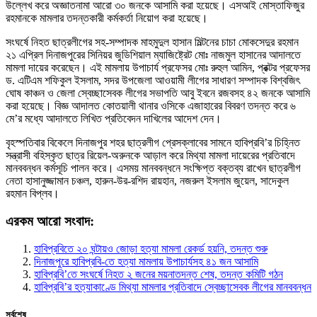
উল্লেখ করে অজ্ঞাতনামা আরো ৩০ জনকে আসামি করা হয়েছে। এসআই মোস্তাফিজুর
রহমানকে মামলার তদন্তকারী কর্মকর্তা নিয়োগ করা হয়েছে।
সংঘর্ষে নিহত ছাত্রলীগের সহ-সম্পাদক মাহমুদুল হাসান মিল্টনের চাচা মোকসেদুর রহমান
২১ এপ্রিল দিনাজপুরের সিনিয়র জুডিশিয়াল ম্যাজিষ্ট্রেট মোঃ নাজমুল হাসানের আদালতে
মামলা দায়ের করেছেন। এই মামলায় উপাচার্য প্রফেসর মোঃ রুহুল আমিন, প্রক্টর প্রফেসর
ড. এটিএম শফিকুল ইসলাম, সদর উপজেলা আওয়ামী লীগের সাধারণ সম্পাদক বিশ্বজিৎ
ঘোষ কাঞ্চন ও জেলা স্বেচ্ছাসেবক লীগের সভাপতি আবু ইবনে রজবসহ ৪২ জনকে আসামি
করা হয়েছে। বিজ্ঞ আদালত কোতয়ালী থানার ওসিকে এজাহারের বিবরণ তদন্ত করে ৬
মে’র মধ্যে আদালতে লিখিত প্রতিবেদন দাখিলের আদেশ দেন।
বৃহস্পতিবার বিকেলে দিনাজপুর শহর ছাত্রলীগ প্রেসক্লাবের সামনে হাবিপ্রবি’র চিহ্নিত
সন্ত্রাসী বহিস্কৃত ছাত্র রিয়েল-অরুনকে আড়াল করে মিথ্যা মামলা দায়েরের প্রতিবাদে
মানববন্ধন কর্মসূচি পালন করে। এসময় মানববন্ধনে সংক্ষিপ্ত বক্তব্য রাখেন ছাত্রলীগ
নেতা হাসানুজ্জামান চঞ্চল, হারুন-উর-রশিদ রায়হান, নজরুল ইসলাম জুয়েল, সাদেকুল
রহমান বিপ্লব।
এরকম আরো সংবাদ:
হাবিপ্রবিতে ২০ ঘন্টায়ও জোড়া হত্যা মামলা রেকর্ড হয়নি, তদন্ত শুরু
দিনাজপুরে হাবিপ্রবি-তে হত্যা মামলায় উপাচার্যসহ ৪১ জন আসামি
হাবিপ্রবি’তে সংঘর্ষে নিহত ২ জনের ময়নাতদন্ত শেষ, তদন্ত কমিটি গঠন
হাবিপ্রবি’র হত্যাকাণ্ডে মিথ্যা মামলার প্রতিবাদে স্বেচ্ছাসেবক লীগের মানববন্ধন
সর্বশেষ