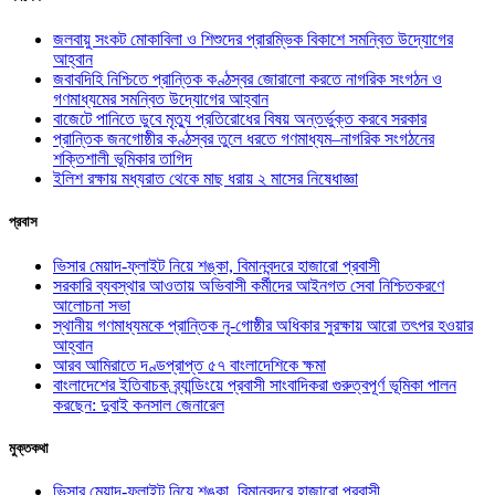
জলবায়ু সংকট মোকাবিলা ও শিশুদের প্রারম্ভিক বিকাশে সমন্বিত উদ্যোগের
আহ্বান
জবাবদিহি নিশ্চিতে প্রান্তিক কণ্ঠস্বর জোরালো করতে নাগরিক সংগঠন ও
গণমাধ্যমের সমন্বিত উদ্যোগের আহ্বান
বাজেটে পানিতে ডুবে মৃত্যু প্রতিরোধের বিষয় অন্তর্ভুক্ত করবে সরকার
প্রান্তিক জনগোষ্ঠীর কণ্ঠস্বর তুলে ধরতে গণমাধ্যম–নাগরিক সংগঠনের
শক্তিশালী ভূমিকার তাগিদ
ইলিশ রক্ষায় মধ্যরাত থেকে মাছ ধরায় ২ মাসের নিষেধাজ্ঞা
প্রবাস
ভিসার মেয়াদ-ফ্লাইট নিয়ে শঙ্কা, বিমানবন্দরে হাজারো প্রবাসী
সরকারি ব্যবস্থার আওতায় অভিবাসী কর্মীদের আইনগত সেবা নিশ্চিতকরণে
আলোচনা সভা
স্থানীয় গণমাধ্যমকে প্রান্তিক নৃ-গোষ্ঠীর অধিকার সুরক্ষায় আরো তৎপর হওয়ার
আহ্বান
আরব আমিরাতে দণ্ডপ্রাপ্ত ৫৭ বাংলাদেশিকে ক্ষমা
বাংলাদেশের ইতিবাচক ব্র্যান্ডিংয়ে প্রবাসী সাংবাদিকরা গুরুত্বপূর্ণ ভূমিকা পালন
করছেন: দুবাই কনসাল জেনারেল
মুক্তকথা
ভিসার মেয়াদ-ফ্লাইট নিয়ে শঙ্কা, বিমানবন্দরে হাজারো প্রবাসী