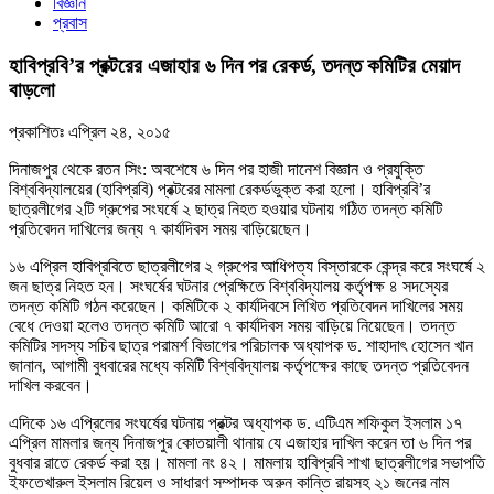
বিজ্ঞান
প্রবাস
হাবিপ্রবি’র প্রক্টরের এজাহার ৬ দিন পর রেকর্ড, তদন্ত কমিটির মেয়াদ
বাড়লো
প্রকাশিতঃ
এপ্রিল ২৪, ২০১৫
দিনাজপুর থেকে রতন সিং: অবশেষে ৬ দিন পর হাজী দানেশ বিজ্ঞান ও প্রযুক্তি
বিশ্ববিদ্যালয়ের (হাবিপ্রবি) প্রক্টরের মামলা রেকর্ডভুক্ত করা হলো। হাবিপ্রবি’র
ছাত্রলীগের ২টি গ্রুপের সংঘর্ষে ২ ছাত্র নিহত হওয়ার ঘটনায় গঠিত তদন্ত কমিটি
প্রতিবেদন দাখিলের জন্য ৭ কার্যদিবস সময় বাড়িয়েছেন।
১৬ এপ্রিল হাবিপ্রবিতে ছাত্রলীগের ২ গ্রুপের আধিপত্য বিস্তারকে কেন্দ্র করে সংঘর্ষে ২
জন ছাত্র নিহত হন। সংঘর্ষের ঘটনার প্রেক্ষিতে বিশ্ববিদ্যালয় কর্তৃপক্ষ ৪ সদস্যের
তদন্ত কমিটি গঠন করেছেন। কমিটিকে ২ কার্যদিবসে লিখিত প্রতিবেদন দাখিলের সময়
বেধে দেওয়া হলেও তদন্ত কমিটি আরো ৭ কার্যদিবস সময় বাড়িয়ে নিয়েছেন। তদন্ত
কমিটির সদস্য সচিব ছাত্র পরামর্শ বিভাগের পরিচালক অধ্যাপক ড. শাহাদাৎ হোসেন খান
জানান, আগামী বুধবারের মধ্যে কমিটি বিশ্ববিদ্যালয় কর্তৃপক্ষের কাছে তদন্ত প্রতিবেদন
দাখিল করবেন।
এদিকে ১৬ এপ্রিলের সংঘর্ষের ঘটনায় প্রক্টর অধ্যাপক ড. এটিএম শফিকুল ইসলাম ১৭
এপ্রিল মামলার জন্য দিনাজপুর কোতয়ালী থানায় যে এজাহার দাখিল করেন তা ৬ দিন পর
বুধবার রাতে রেকর্ড করা হয়। মামলা নং ৪২। মামলায় হাবিপ্রবি শাখা ছাত্রলীগের সভাপতি
ইফতেখারুল ইসলাম রিয়েল ও সাধারণ সম্পাদক অরুন কান্তি রায়সহ ২১ জনের নাম