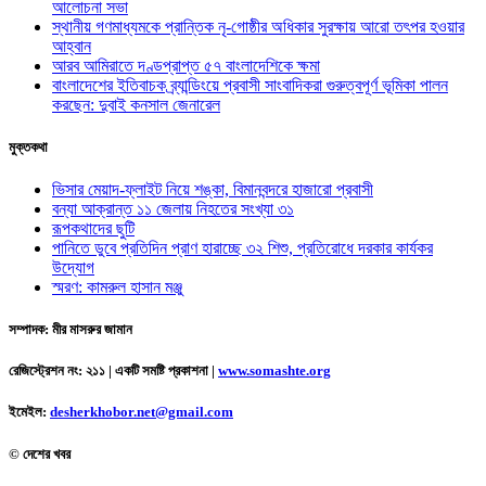
আলোচনা সভা
স্থানীয় গণমাধ্যমকে প্রান্তিক নৃ-গোষ্ঠীর অধিকার সুরক্ষায় আরো তৎপর হওয়ার
আহ্বান
আরব আমিরাতে দণ্ডপ্রাপ্ত ৫৭ বাংলাদেশিকে ক্ষমা
বাংলাদেশের ইতিবাচক ব্র্যান্ডিংয়ে প্রবাসী সাংবাদিকরা গুরুত্বপূর্ণ ভূমিকা পালন
করছেন: দুবাই কনসাল জেনারেল
মুক্তকথা
ভিসার মেয়াদ-ফ্লাইট নিয়ে শঙ্কা, বিমানবন্দরে হাজারো প্রবাসী
বন্যা আক্রান্ত ১১ জেলায় নিহতের সংখ্যা ৩১
রূপকথাদের ছুটি
পানিতে ডুবে প্রতিদিন প্রাণ হারাচ্ছে ৩২ শিশু, প্রতিরোধে দরকার কার্যকর
উদ্যোগ
স্মরণ: কামরুল হাসান মঞ্জু
সম্পাদক: মীর মাসরুর জামান
রেজিস্ট্রেশন নং: ২১১ | একটি সমষ্টি প্রকাশনা
|
www.somashte.org
ইমেইল:
desherkhobor.net@gmail.com
© দেশের খবর