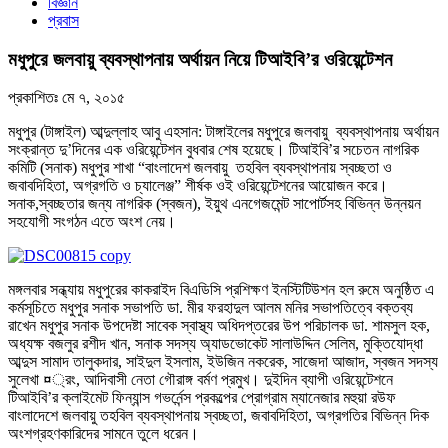
বিজ্ঞান
প্রবাস
মধুপুরে জলবায়ু ব্যবস্থাপনায় অর্থায়ন নিয়ে টিআইবি’র ওরিয়েন্টেশন
প্রকাশিতঃ
মে ৭, ২০১৫
মধুপুর (টাঙ্গাইল) আব্দুল্লাহ আবু এহসান: টাঙ্গাইলের মধুপুরে জলবায়ু ব্যবস্থাপনায় অর্থায়ন
সংক্রান্ত দু’দিনের এক ওরিয়েন্টেশন বুধবার শেষ হয়েছে। টিআইবি’র সচেতন নাগরিক
কমিটি (সনাক) মধুপুর শাখা “বাংলাদেশ জলবায়ু তহবিল ব্যবস্থাপনায় স্বচ্ছতা ও
জবাবদিহিতা, অগ্রগতি ও চ্যালেঞ্জ” শীর্ষক ওই ওরিয়েন্টেশনের আয়োজন করে।
সনাক,স্বচ্ছতার জন্য নাগরিক (স্বজন), ইয়ুথ এনগেজমেন্ট সাপোর্টসহ বিভিন্ন উন্নয়ন
সহযোগী সংগঠন এতে অংশ নেয়।
মঙ্গলবার সন্ধ্যায় মধুপুরের কাকরাইদ বিএডিসি প্রশিক্ষণ ইনস্টিটিউশন হল রুমে অনুষ্ঠিত এ
কর্মসূচিতে মধুপুর সনাক সভাপতি ডা. মীর ফরহাদুল আলম মনির সভাপতিত্বে বক্তব্য
রাখেন মধুপুর সনাক উপদেষ্টা সাবেক স্বাস্থ্য অধিদপ্তরের উপ পরিচালক ডা. শামসুল হক,
অধ্যক্ষ বজলুর রশীদ খান, সনাক সদস্য অ্যাডভোকেট সালাউদ্দিন সেলিম, মুক্তিযোদ্ধা
আব্দুস সামাদ তালুকদার, সাইদুল ইসলাম, ইউজিন নকরেক, সাজেদা আজাদ, স্বজন সদস্য
সুলেখা ¤্রং, আদিবাসী নেতা গৌরাঙ্গ বর্মণ প্রমুখ। দুইদিন ব্যাপী ওরিয়েন্টেশনে
টিআইবি’র ক্লাইমেট ফিন্যান্স গভর্নেন্স প্রকল্পের প্রোগ্রাম ম্যানেজার মহুয়া রউফ
বাংলাদেশে জলবায়ু তহবিল ব্যবস্থাপনায় স্বচ্ছতা, জবাবদিহিতা, অগ্রগতির বিভিন্ন দিক
অংশগ্রহণকারিদের সামনে তুলে ধরেন।