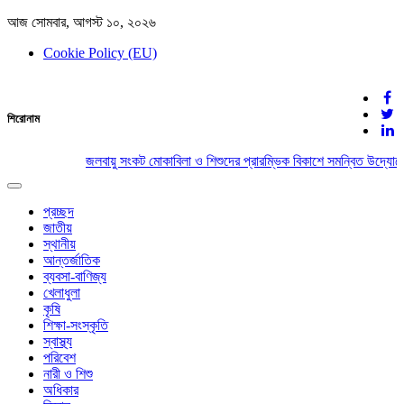
আজ সোমবার, আগস্ট ১০, ২০২৬
Cookie Policy (EU)
দেশের খবর
শিরোনাম
যুক্ত থাকুন দেশের সঙ্গে
জলবায়ু সংকট মোকাবিলা ও শিশুদের প্রারম্ভিক বিকাশে সমন্বিত উদ্যোগে
Toggle
navigation
প্রচ্ছদ
জাতীয়
স্থানীয়
আন্তর্জাতিক
ব্যবসা-বাণিজ্য
খেলাধুলা
কৃষি
শিক্ষা-সংস্কৃতি
স্বাস্থ্য
পরিবেশ
নারী ও শিশু
অধিকার