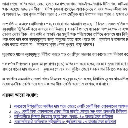
জানা গেছে, জমির ভাড়া, সেচ, হাল চাষ-রোপনের খরচ, সার-বীজ-নিড়ানি-কীটনাশক, কাটা-
খরচ হয়েছে ৭৪৬.৪০ টাকা। যদিও কৃষকরা বলেছেন এলাকাভেদে এ ব্যয় ৩০-৪০টাকা কম বেশ
এ অঞ্চলে ২০ লাখ কৃষক পরিবার প্রায় ৫০ লাখ মেট্রিক ধান উৎপাদন করে প্রায় ২ হাজার কো
সম্প্রতি এ অঞ্চলের হাটবাজারে প্রচুর বোরো ধান আমদানি হয়েছে। কিন্ত চালকল মালিক ও
ব্যবসায়ীরা সিন্ডিকেট করে কমদরে ধান কিনছে। সরকারি গুদামে ধান-চাল সংগ্রহ শুরু ন
নেওয়া দেনার টাকা, ধান কাটা ও মাড়াই এর মজুরি খরচ পরিশোধের তাগিদে কমদামে ধান বিক্
খরচ করে ধান করে ন্যয্যমূল্যের জন্য মানুষের হাতে পায়ে ধরতে হয়। নান্দাইল উপজেলার
শোধ করতে পারবো না। আমাদের শূণ্য গোলা শূণ্যই পড়ে থাকবে।
সূত্রমতে ধানের ন্যায্যমূল্য নিশ্চিত করতে গত ৩ এপ্রিল সরকার ধান-চালের দাম নির্ধ
গফরগাঁও উপজেলার কৃষক আবুল বাশার (৪৬) অভিযোগ করে বলেন, সরকারি মূল্য নির্ধারণে
বাজারে ধানের দাম থাকে না। কৃষকের গোলার ধান ফুরিয়ে গেলে সরকার ধান কিনতে শুরু ক
এ ব্যাপারে ময়মনসিংহ জেলা খাদ্য নিয়ন্ত্রক মাহবুবুর রহমান বলেন, নির্ধারিত মূল্যে ধা
মধ্যে ২২টাকা কেজি দরে ধান এবং ৩২ টাকা কেজি ধরে চাল সংগ্রহ করা যাবে।
এরকম আরো সংবাদ:
অবরোধে ঈশ্বরদীতে সবজির দাম পড়ে গেছে: কোটি কোটি টাকা লোকসানের আশংক
৩০০ কোটি টাকা লোকসানের বোঝা নিয়ে মাড়াই মৌসুম শুরু করল রাজশাহী চিনিকল
কাশিয়ানীতে শিক্ষক নিয়োগে ঘুষের টাকা ফেরত, ৪০ হাজার টাকা জরিমানা
ভেজালবিরোধী অভিযানে শ্রীবরদীর ৮ প্রতিষ্ঠানের ২৭ হাজার টাকা জরিমানা