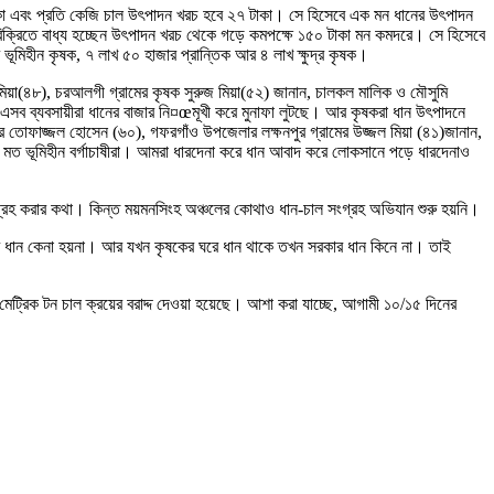
াকা এবং প্রতি কেজি চাল উৎপাদন খরচ হবে ২৭ টাকা। সে হিসেবে এক মন ধানের উৎপাদন
ক্রিতে বাধ্য হচ্ছেন উৎপাদন খরচ থেকে গড়ে কমপক্ষে ১৫০ টাকা মন কমদরে। সে হিসেবে
 ভূমিহীন কৃষক, ৭ লাখ ৫০ হাজার প্রান্তিক আর ৪ লাখ ক্ষুদ্র কৃষক।
ুমিয়া(৪৮), চরআলগী গ্রামের কৃষক সুরুজ মিয়া(৫২) জানান, চালকল মালিক ও মৌসুমি
এসব ব্যবসায়ীরা ধানের বাজার নি¤œমূখী করে মুনাফা লুটছে। আর কৃষকরা ধান উৎপাদনে
মের তোফাজ্জল হোসেন (৬০), গফরগাঁও উপজেলার লক্ষনপুর গ্রামের উজ্জল মিয়া (৪১)জানান,
র মত ভূমিহীন বর্গাচাষীরা। আমরা ধারদেনা করে ধান আবাদ করে লোকসানে পড়ে ধারদেনাও
সংগ্রহ করার কথা। কিন্ত ময়মনসিংহ অঞ্চলের কোথাও ধান-চাল সংগ্রহ অভিযান শুরু হয়নি।
ের ধান কেনা হয়না। আর যখন কৃষকের ঘরে ধান থাকে তখন সরকার ধান কিনে না। তাই
শ মেট্রিক টন চাল ক্রয়ের বরাদ্দ দেওয়া হয়েছে। আশা করা যাচ্ছে, আগামী ১০/১৫ দিনের