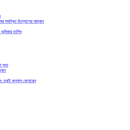
ন
মের সমন্বিত উদ্যোগের আহ্বান
 ভূমিকার তাগিদ
া সভা
্বান
রছেন: দুবাই কনসাল জেনারেল