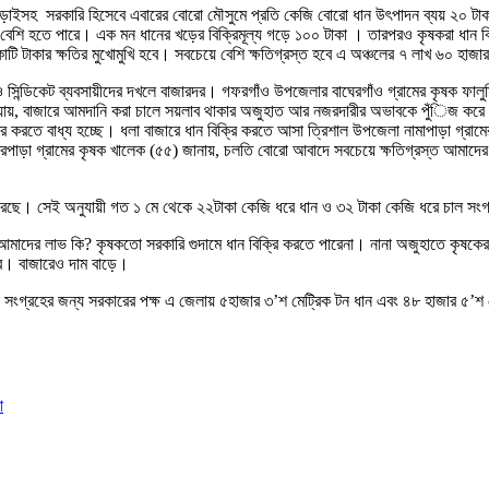
মাড়াইসহ সরকারি হিসেবে এবারের বোরো মৌসুমে প্রতি কেজি বোরো ধান উৎপাদন ব্যয় ২০ ট
ি হতে পারে। এক মন ধানের খড়ের বিক্রিমূল্য গড়ে ১০০ টাকা । তারপরও কৃষকরা ধান বি
টি টাকার ক্ষতির মুখোমুখি হবে। সবচেয়ে বেশি ক্ষতিগ্রস্ত হবে এ অঞ্চলের ৭ লাখ ৬০ হাজার
 সিন্ডিকেট ব্যবসায়ীদের দখলে বাজারদর। গফরগাঁও উপজেলার বাঘেরগাঁও গ্রামের কৃষক ফাল
া হওয়ায়, বাজারে আমদানি করা চালে সয়লাব থাকার অজুহাত আর নজরদারীর অভাবকে পুঁিজ করে 
রি করতে বাধ্য হচ্ছে। ধলা বাজারে ধান বিক্রি করতে আসা ত্রিশাল উপজেলা নামাপাড়া গ্রা
 চরপাড়া গ্রামের কৃষক খালেক (৫৫) জানায়, চলতি বোরো আবাদে সবচেয়ে ক্ষতিগ্রস্ত আমাদে
ারণ করেছে। সেই অনুযায়ী গত ১ মে থেকে ২২টাকা কেজি ধরে ধান ও ৩২ টাকা কেজি ধরে চাল 
 আমাদের লাভ কি? কৃষকতো সরকারি গুদামে ধান বিক্রি করতে পারেনা। নানা অজুহাতে কৃষক
রে। বাজারেও দাম বাড়ে।
ন-চাউল সংগ্রহের জন্য সরকারের পক্ষ এ জেলায় ৫হাজার ৩’শ মেট্রিক টন ধান এবং ৪৮ হাজার ৫’
া