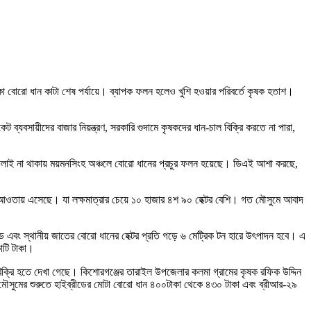
কা বোরো ধান কাটা শেষ পর্যায়ে। ব্যাপক ফলন হলেও খুশি হওয়ার পরিবর্তে কৃষক হতাশ।
যবসায়ীদের বাজার নিয়ন্ত্রণ, সরকারি গুদামে কৃষকদের ধান-চাল বিক্রি করতে না পারা,
গবালাই না থাকায় ময়মনসিংহ অঞ্চলে বোরো ধানের প্রচুর ফলন হয়েছে। ডিএই আশা করছে,
 আওতায় এসেছে। যা লক্ষমাত্রার চেয়ে ১০ হাজার ৪শ ৯০ হেক্টর বেশি। গত মৌসুমে আবাদ
ড এবং স্থানীয় জাতের বোরো ধানের হেক্টর প্রতি গড়ে ৬ মেট্রিক টন হারে উৎপাদন হবে। এ
োটি টাকা।
িক্রি হতে দেখা গেছে। কিশোরগঞ্জের তারাইল উপজেলার কলমা গ্রামের কৃষক রফিক উদ্দিন
 মৌসুমের শুরুতে হাইব্রীডের মোটা বোরো ধান ৪০০টাকা থেকে ৪৩০ টাকা এবং ব্রীআর-২৯