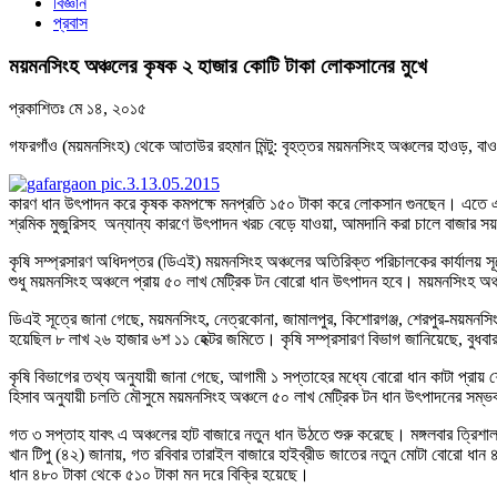
বিজ্ঞান
প্রবাস
ময়মনসিংহ অঞ্চলের কৃষক ২ হাজার কোটি টাকা লোকসানের মুখে
প্রকাশিতঃ
মে ১৪, ২০১৫
গফরগাঁও (ময়মনসিংহ) থেকে আতাউর রহমান মিন্টু: বৃহত্তর ময়মনসিংহ অঞ্চলের হাওড়, বাও
কারণ ধান উৎপাদন করে কৃষক কমপক্ষে মনপ্রতি ১৫০ টাকা করে লোকসান গুনছেন। এতে এ অঞ্চ
শ্রমিক মুজুরিসহ অন্যান্য কারণে উৎপাদন খরচ বেড়ে যাওয়া, আমদানি করা চালে বাজার 
কৃষি সম্প্রসারণ অধিদপ্তর (ডিএই) ময়মনসিংহ অঞ্চলের অতিরিক্ত পরিচালকের কার্যালয়
শুধু ময়মনসিংহ অঞ্চলে প্রায় ৫০ লাখ মেট্রিক টন বোরো ধান উৎপাদন হবে। ময়মনসিংহ
ডিএই সূত্রে জানা গেছে, ময়মনসিংহ, নেত্রকোনা, জামালপুর, কিশোরগঞ্জ, শেরপুর-ময়মন
হয়েছিল ৮ লাখ ২৬ হাজার ৬শ ১১ হেক্টর জমিতে। কৃষি সম্প্রসারণ বিভাগ জানিয়েছে, বুধব
কৃষি বিভাগের তথ্য অনুযায়ী জানা গেছে, আগামী ১ সপ্তাহের মধ্যে বোরো ধান কাটা প্রা
হিসাব অনুযায়ী চলতি মৌসুমে ময়মনসিংহ অঞ্চলে ৫০ লাখ মেট্রিক টন ধান উৎপাদনের সম্ভ
গত ৩ সপ্তাহ যাবৎ এ অঞ্চলের হাট বাজারে নতুন ধান উঠতে শুরু করেছে। মঙ্গলবার ত্রি
খান টিপু (৪২) জানায়, গত রবিবার তারাইল বাজারে হাইব্রীড জাতের নতুন মোটা বোরো ধা
ধান ৪৮০ টাকা থেকে ৫১০ টাকা মন দরে বিক্রি হয়েছে।