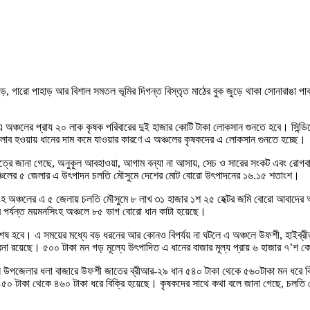
ড়, গারো পাহাড় আর বিশাল সমতল ভূমির দিগন্ত বিস্তৃত মাঠের বুক জুড়ে থাকা সোনারাঙা পা
লের প্রায ২০ লাক কৃষক পরিবারের দুই হাজার কোটি টাকা লোকসান গুনতে হবে। সিন্ডিকেট ব্
সয়লাব হওয়ায় ধানের দাম কমে যাওয়ার কারণে এ অঞ্চলের কৃষকদের এ লোকসান গুনতে হচ্ছে।
 সূত্রে জানা গেছে, অনুকূল আবহাওয়া, আগাম বন্যা না আসায়, সেচ ও সারের সংকট এবং রো
 অঞ্চলের ৫ জেলার এ উৎপাদন চলতি মৌসুমে দেশের মোট বোরো উৎপাদনের ১৬.১৫ শতাংশ।
সিংহ অঞ্চলের এ ৫ জেলায় চলতি মৌসুমে ৮ লাখ ৩১ হাজার ১শ ২৫ হেক্টর জমি বোরো আবাদের
ার পর্যন্ত ময়মনসিংহ অঞ্চলে ৮৫ ভাগ বোরো ধান কাটা হয়েছে।
য় শেষ হবে। এ সময়ের মধ্যে বড় ধরনের আর কোনও বিপর্যয় না ঘটলে এ অঞ্চলে উফশী, হাইব্রী
বনা রয়েছে। ৫০০ টাকা মন গড় মূল্যে উৎপাদিত এ ধানের বাজার মূল্য প্রায় ৬ হাজার ৭’শ ক
শাল উপজেলার ধলা বাজারে উফশী জাতের ব্রীআর-২৯ ধান ৫৪০ টাকা থেকে ৫৬০টাকা মন ধরে ব
ন ৪৫০ টাকা থেকে ৪৬০ টাকা ধরে বিক্রি হয়েছে। কৃষকদের সাথে কথা বলে জানা গেছে, চলতি