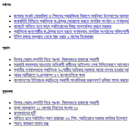
সর্বশেষ
জলবায়ু সংকট মোকাবিলা ও শিশুদের প্রারম্ভিক বিকাশে সমন্বিত উদ্যোগের আহ্বা
জবাবদিহি নিশ্চিতে প্রান্তিক কণ্ঠস্বর জোরালো করতে নাগরিক সংগঠন ও গণমাধ্য
বাজেটে পানিতে ডুবে মৃত্যু প্রতিরোধের বিষয় অন্তর্ভুক্ত করবে সরকার
প্রান্তিক জনগোষ্ঠীর কণ্ঠস্বর তুলে ধরতে গণমাধ্যম–নাগরিক সংগঠনের শক্তিশালী
ইলিশ রক্ষায় মধ্যরাত থেকে মাছ ধরায় ২ মাসের নিষেধাজ্ঞা
প্রবাস
ভিসার মেয়াদ-ফ্লাইট নিয়ে শঙ্কা, বিমানবন্দরে হাজারো প্রবাসী
সরকারি ব্যবস্থার আওতায় অভিবাসী কর্মীদের আইনগত সেবা নিশ্চিতকরণে আলোচন
স্থানীয় গণমাধ্যমকে প্রান্তিক নৃ-গোষ্ঠীর অধিকার সুরক্ষায় আরো তৎপর হওয়ার আহ
আরব আমিরাতে দণ্ডপ্রাপ্ত ৫৭ বাংলাদেশিকে ক্ষমা
বাংলাদেশের ইতিবাচক ব্র্যান্ডিংয়ে প্রবাসী সাংবাদিকরা গুরুত্বপূর্ণ ভূমিকা পালন ক
মুক্তকথা
ভিসার মেয়াদ-ফ্লাইট নিয়ে শঙ্কা, বিমানবন্দরে হাজারো প্রবাসী
বন্যা আক্রান্ত ১১ জেলায় নিহতের সংখ্যা ৩১
রূপকথাদের ছুটি
পানিতে ডুবে প্রতিদিন প্রাণ হারাচ্ছে ৩২ শিশু, প্রতিরোধে দরকার কার্যকর উদ্যোগ
স্মরণ: কামরুল হাসান মঞ্জু