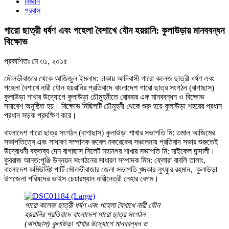
বিজ্ঞান
প্রবাস
গারো ছাত্রী ধর্ষণ এবং পহেলা বৈশাখে যৌন হয়রানি: কুলাউড়ায় মানববন্ধন
বিক্ষোভ
প্রকাশিতঃ
মে ৩১, ২০১৫
মৌলভীবাজার থেকে আজিজুল ইমলাম: ঢাকায় আদিবাসী গারো কলেজ ছাত্রী ধর্ষণ এবং
পহেলা বৈশাখে নারী যৌন হয়রানির প্রতিবাদে বাংলাদেশ গারো ছাত্র সংগঠন (বাগাছাস)
কুলাউড়া শাখার উদ্যোগে কুলাউড়া চৌমুহনীতে রোববার এক মানববন্ধন ও বিক্ষোভ
সমাবেশ অনুষ্ঠিত হয়। বিক্ষোভ মিছিলটি চৌমুহনী থেকে শুরু হয়ে কুলাউড়া শহরের প্রধান
প্রধান সড়ক প্রদক্ষিণ করে।
বাংলাদেশ গারো ছাত্র সংগঠন (বাগাছাস) কুলাউড়া শাখার সভাপতি মি: তমাল আজিমের
সভাপতিত্বে এবং সাধারণ সম্পাদক রুবেল নকরেকের সঞ্চালনায় প্রতিবাদ সভার শুরুতেই
উদ্বোধনী বক্তব্য দেন বাগাছাস সিলেট মহানগর শাখার সভাপতি মি: মাইকেল দান্দালী।
কুবরাজ আন্ত:পুঞ্জি উন্নয়ন সংগঠনের সাধারণ সম্পাদক মিস: ফ্লোরা বাবলি তালাং,
বাংলাদেশ কমিউনিষ্ট পার্টি মৌলভীবাজার জেলা সভাপতি খন্দকার লুৎফুর রহমান, কুলাউড়া
উপজেলা পরিষদের ভাইস চেয়ারম্যান নারীনেত্রী নেহার বেগম।
গারো কলেজ ছাত্রী ধর্ষণ এবং পহেলা বৈশাখে নারী যৌন
হয়রানির প্রতিবাদে বাংলাদেশ গারো ছাত্র সংগঠন
(বাগাছাস) কুলাউড়া শাখার উদ্যোগে মানববন্ধন ও