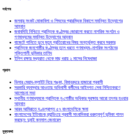
সর্বশেষ
জলবায়ু সংকট মোকাবিলা ও শিশুদের প্রারম্ভিক বিকাশে সমন্বিত উদ্যোগের
আহ্বান
জবাবদিহি নিশ্চিতে প্রান্তিক কণ্ঠস্বর জোরালো করতে নাগরিক সংগঠন ও
গণমাধ্যমের সমন্বিত উদ্যোগের আহ্বান
বাজেটে পানিতে ডুবে মৃত্যু প্রতিরোধের বিষয় অন্তর্ভুক্ত করবে সরকার
প্রান্তিক জনগোষ্ঠীর কণ্ঠস্বর তুলে ধরতে গণমাধ্যম–নাগরিক সংগঠনের
শক্তিশালী ভূমিকার তাগিদ
ইলিশ রক্ষায় মধ্যরাত থেকে মাছ ধরায় ২ মাসের নিষেধাজ্ঞা
প্রবাস
ভিসার মেয়াদ-ফ্লাইট নিয়ে শঙ্কা, বিমানবন্দরে হাজারো প্রবাসী
সরকারি ব্যবস্থার আওতায় অভিবাসী কর্মীদের আইনগত সেবা নিশ্চিতকরণে
আলোচনা সভা
স্থানীয় গণমাধ্যমকে প্রান্তিক নৃ-গোষ্ঠীর অধিকার সুরক্ষায় আরো তৎপর হওয়ার
আহ্বান
আরব আমিরাতে দণ্ডপ্রাপ্ত ৫৭ বাংলাদেশিকে ক্ষমা
বাংলাদেশের ইতিবাচক ব্র্যান্ডিংয়ে প্রবাসী সাংবাদিকরা গুরুত্বপূর্ণ ভূমিকা পালন
করছেন: দুবাই কনসাল জেনারেল
মুক্তকথা