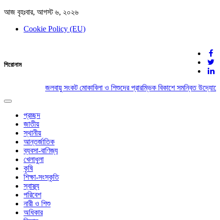
আজ বৃহঃবার, আগস্ট ৬, ২০২৬
Cookie Policy (EU)
দেশের খবর
শিরোনাম
যুক্ত থাকুন দেশের সঙ্গে
জলবায়ু সংকট মোকাবিলা ও শিশুদের প্রারম্ভিক বিকাশে সমন্বিত উদ্যোগের
Toggle
navigation
প্রচ্ছদ
জাতীয়
স্থানীয়
আন্তর্জাতিক
ব্যবসা-বাণিজ্য
খেলাধুলা
কৃষি
শিক্ষা-সংস্কৃতি
স্বাস্থ্য
পরিবেশ
নারী ও শিশু
অধিকার