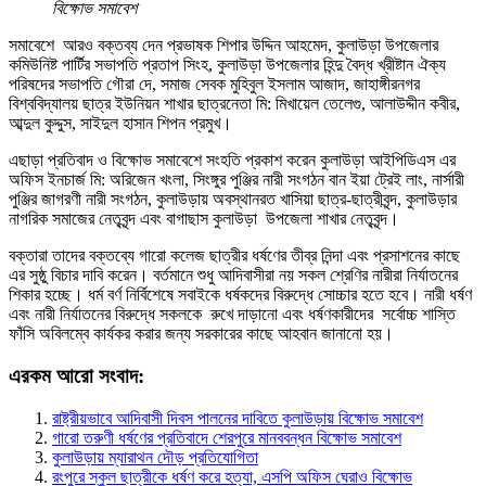
বিক্ষোভ সমাবেশ
সমাবেশে আরও বক্তব্য দেন প্রভাষক শিপার উদ্দিন আহমেদ, কুলাউড়া উপজেলার
কমিউনিষ্ট পার্টির সভাপতি প্রতাপ সিংহ, কুলাউড়া উপজেলার হিন্দু বৈদ্ধ খ্রীষ্টান ঐক্য
পরিষদের সভাপতি গৌরা দে, সমাজ সেবক মুহিবুল ইসলাম আজাদ, জাহাঙ্গীরনগর
বিশ্ববিদ্যালয় ছাত্র ইউনিয়ন শাখার ছাত্রনেতা মি: মিখায়েল তেলেগু, আলাউদ্দীন কবীর,
আব্দুল কুদ্দুস, সাইদুল হাসান শিপন প্রমুখ।
এছাড়া প্রতিবাদ ও বিক্ষোভ সমাবেশে সংহতি প্রকাশ করেন কুলাউড়া আইপিডিএস এর
অফিস ইনচার্জ মি: অরিজেন খংলা, সিংঙ্গুর পুঞ্জির নারী সংগঠন বান ইয়া ট্রেই লাং, নার্সারী
পুঞ্জির জাগরণী নারী সংগঠন, কুলাউড়ায় অবস্থানরত খাসিয়া ছাত্র-ছাত্রীবৃন্দ, কুলাউড়ার
নাগরিক সমাজের নেতৃবৃন্দ এবং বাগাছাস কুলাউড়া উপজেলা শাখার নেতৃবৃন্দ।
বক্তারা তাদের বক্তব্যে গারো কলেজ ছাত্রীর ধর্ষণের তীব্র নিন্দা এবং প্রসাশনের কাছে
এর সুষ্ঠু বিচার দাবি করেন। বর্তমানে শুধু আদিবাসীরা নয় সকল শ্রেণির নারীরা নির্যাতনের
শিকার হচ্ছে। ধর্ম বর্ণ নির্বিশেষে সবাইকে ধর্ষকদের বিরুদ্ধে সোচ্চার হতে হবে। নারী ধর্ষণ
এবং নারী নির্যাতনের বিরুদ্ধে সকলকে রুখে দাড়ানো এবং ধর্ষণকারীদের সর্বোচ্চ শাস্তি
ফাঁসি অবিলম্বে কার্যকর করার জন্য সরকারের কাছে আহবান জানানো হয়।
এরকম আরো সংবাদ:
রাষ্ট্রীয়ভাবে আদিবাসী দিবস পালনের দাবিতে কুলাউড়ায় বিক্ষোভ সমাবেশ
গারো তরুণী ধর্ষণের প্রতিবাদে শেরপুরে মানববন্ধন বিক্ষোভ সমাবেশ
কুলাউড়ায় ম্যারাথন দৌড় প্রতিযোগিতা
রংপুরে স্কুল ছাত্রীকে ধর্ষণ করে হত্যা, এসপি অফিস ঘেরাও বিক্ষোভ