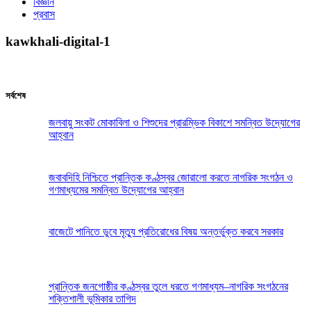
বিজ্ঞান
প্রবাস
kawkhali-digital-1
সর্বশেষ
জলবায়ু সংকট মোকাবিলা ও শিশুদের প্রারম্ভিক বিকাশে সমন্বিত উদ্যোগের
আহ্বান
জবাবদিহি নিশ্চিতে প্রান্তিক কণ্ঠস্বর জোরালো করতে নাগরিক সংগঠন ও
গণমাধ্যমের সমন্বিত উদ্যোগের আহ্বান
বাজেটে পানিতে ডুবে মৃত্যু প্রতিরোধের বিষয় অন্তর্ভুক্ত করবে সরকার
প্রান্তিক জনগোষ্ঠীর কণ্ঠস্বর তুলে ধরতে গণমাধ্যম–নাগরিক সংগঠনের
শক্তিশালী ভূমিকার তাগিদ