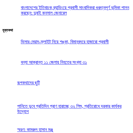
বাংলাদেশের ইতিবাচক ব্র্যান্ডিংয়ে প্রবাসী সাংবাদিকরা গুরুত্বপূর্ণ ভূমিকা পালন
করছেন: দুবাই কনসাল জেনারেল
মুক্তকথা
ভিসার মেয়াদ-ফ্লাইট নিয়ে শঙ্কা, বিমানবন্দরে হাজারো প্রবাসী
বন্যা আক্রান্ত ১১ জেলায় নিহতের সংখ্যা ৩১
রূপকথাদের ছুটি
পানিতে ডুবে প্রতিদিন প্রাণ হারাচ্ছে ৩২ শিশু, প্রতিরোধে দরকার কার্যকর
উদ্যোগ
স্মরণ: কামরুল হাসান মঞ্জু