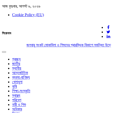
আজ বৃহঃবার, আগস্ট ৬, ২০২৬
Cookie Policy (EU)
দেশের খবর
শিরোনাম
যুক্ত থাকুন দেশের সঙ্গে
জলবায়ু সংকট মোকাবিলা ও শিশুদের প্রারম্ভিক বিকাশে সমন্বিত উদ্যো
Toggle
navigation
প্রচ্ছদ
জাতীয়
স্থানীয়
আন্তর্জাতিক
ব্যবসা-বাণিজ্য
খেলাধুলা
কৃষি
শিক্ষা-সংস্কৃতি
স্বাস্থ্য
পরিবেশ
নারী ও শিশু
অধিকার