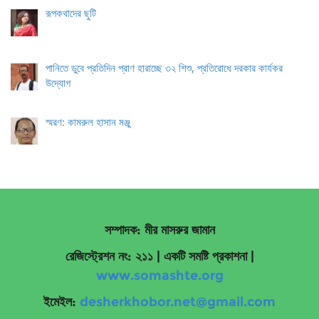
রূপকথাদের ছুটি
পানিতে ডুবে প্রতিদিন প্রাণ হারাচ্ছে ৩২ শিশু, প্রতিরোধে দরকার কার্যকর
উদ্যোগ
স্মরণ: কামরুল হাসান মঞ্জু
সম্পাদক: মীর মাসরুর জামান
রেজিস্ট্রেশন নং: ২১১ | একটি সমষ্টি প্রকাশনা
|
www.somashte.org
ইমেইল:
desherkhobor.net@gmail.com