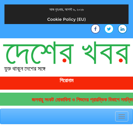
আজ বৃহঃবার, আগস্ট ৬, ২০২৬
Cookie Policy (EU)
দেশের খবর
যুক্ত থাকুন দেশের সঙ্গে
শিরোনাম
জলবায়ু সংকট মোকাবিলা ও শিশুদের প্রারম্ভিক বিকাশে সমন্বিত
Toggl
navig