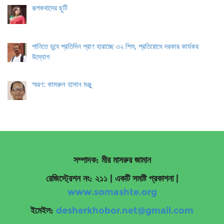
রূপকথাদের ছুটি
পানিতে ডুবে প্রতিদিন প্রাণ হারাচ্ছে ৩২ শিশু, প্রতিরোধে দরকার কার্যকর
উদ্যোগ
স্মরণ: কামরুল হাসান মঞ্জু
সম্পাদক: মীর মাসরুর জামান
রেজিস্ট্রেশন নং: ২১১ | একটি সমষ্টি প্রকাশনা
|
www.somashte.org
ইমেইল:
desherkhobor.net@gmail.com