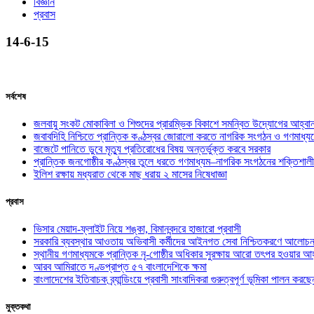
বিজ্ঞান
প্রবাস
14-6-15
সর্বশেষ
জলবায়ু সংকট মোকাবিলা ও শিশুদের প্রারম্ভিক বিকাশে সমন্বিত উদ্যোগের আহ্বা
জবাবদিহি নিশ্চিতে প্রান্তিক কণ্ঠস্বর জোরালো করতে নাগরিক সংগঠন ও গণমাধ্য
বাজেটে পানিতে ডুবে মৃত্যু প্রতিরোধের বিষয় অন্তর্ভুক্ত করবে সরকার
প্রান্তিক জনগোষ্ঠীর কণ্ঠস্বর তুলে ধরতে গণমাধ্যম–নাগরিক সংগঠনের শক্তিশালী
ইলিশ রক্ষায় মধ্যরাত থেকে মাছ ধরায় ২ মাসের নিষেধাজ্ঞা
প্রবাস
ভিসার মেয়াদ-ফ্লাইট নিয়ে শঙ্কা, বিমানবন্দরে হাজারো প্রবাসী
সরকারি ব্যবস্থার আওতায় অভিবাসী কর্মীদের আইনগত সেবা নিশ্চিতকরণে আলোচন
স্থানীয় গণমাধ্যমকে প্রান্তিক নৃ-গোষ্ঠীর অধিকার সুরক্ষায় আরো তৎপর হওয়ার আহ
আরব আমিরাতে দণ্ডপ্রাপ্ত ৫৭ বাংলাদেশিকে ক্ষমা
বাংলাদেশের ইতিবাচক ব্র্যান্ডিংয়ে প্রবাসী সাংবাদিকরা গুরুত্বপূর্ণ ভূমিকা পালন ক
মুক্তকথা