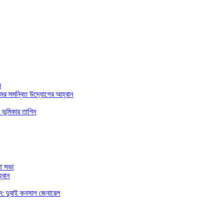
ন
মের সমন্বিত উদ্যোগের আহ্বান
 ভূমিকার তাগিদ
া সভা
্বান
রছেন: দুবাই কনসাল জেনারেল