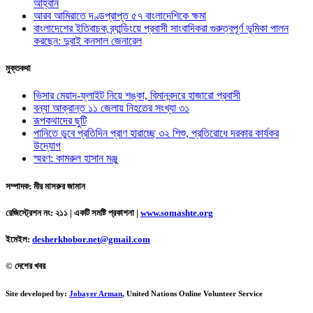
আহ্বান
আরব আমিরাতে দণ্ডপ্রাপ্ত ৫৭ বাংলাদেশিকে ক্ষমা
বাংলাদেশের ইতিবাচক ব্র্যান্ডিংয়ে প্রবাসী সাংবাদিকরা গুরুত্বপূর্ণ ভূমিকা পালন
করছেন: দুবাই কনসাল জেনারেল
মুক্তকথা
ভিসার মেয়াদ-ফ্লাইট নিয়ে শঙ্কা, বিমানবন্দরে হাজারো প্রবাসী
বন্যা আক্রান্ত ১১ জেলায় নিহতের সংখ্যা ৩১
রূপকথাদের ছুটি
পানিতে ডুবে প্রতিদিন প্রাণ হারাচ্ছে ৩২ শিশু, প্রতিরোধে দরকার কার্যকর
উদ্যোগ
স্মরণ: কামরুল হাসান মঞ্জু
সম্পাদক: মীর মাসরুর জামান
রেজিস্ট্রেশন নং: ২১১ | একটি সমষ্টি প্রকাশনা
|
www.somashte.org
ইমেইল:
desherkhobor.net@gmail.com
© দেশের খবর
Site developed by:
Jobayer Arman
, United Nations Online Volunteer Service