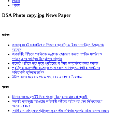
বিজ্ঞান
প্রবাস
DSA Photo copy.jpg News Paper
সর্বশেষ
জলবায়ু সংকট মোকাবিলা ও শিশুদের প্রারম্ভিক বিকাশে সমন্বিত উদ্যোগের
আহ্বান
জবাবদিহি নিশ্চিতে প্রান্তিক কণ্ঠস্বর জোরালো করতে নাগরিক সংগঠন ও
গণমাধ্যমের সমন্বিত উদ্যোগের আহ্বান
বাজেটে পানিতে ডুবে মৃত্যু প্রতিরোধের বিষয় অন্তর্ভুক্ত করবে সরকার
প্রান্তিক জনগোষ্ঠীর কণ্ঠস্বর তুলে ধরতে গণমাধ্যম–নাগরিক সংগঠনের
শক্তিশালী ভূমিকার তাগিদ
ইলিশ রক্ষায় মধ্যরাত থেকে মাছ ধরায় ২ মাসের নিষেধাজ্ঞা
প্রবাস
ভিসার মেয়াদ-ফ্লাইট নিয়ে শঙ্কা, বিমানবন্দরে হাজারো প্রবাসী
সরকারি ব্যবস্থার আওতায় অভিবাসী কর্মীদের আইনগত সেবা নিশ্চিতকরণে
আলোচনা সভা
স্থানীয় গণমাধ্যমকে প্রান্তিক নৃ-গোষ্ঠীর অধিকার সুরক্ষায় আরো তৎপর হওয়ার