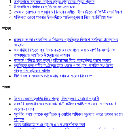
ঈশ্বরদীতে স্নাতক শ্রেণির ছাত্র-ছাত্রীদের বৃত্তি প্রদান
ঈশ্বরদীতে খেলাঘরের দু দিনের সম্মেলন শুরু
তথ্য ও যোগাযোগ প্রযুক্তি বিভাগের অধীনে ঈশ্বরদীতে কম্পিউটার প্রশিক্ষণ
সহিংসতা রোধে পাবনার ঈশ্বরদীতে আইনশৃঙ্খখলা নিয়ে মতবিনিময় সভা
সর্বশেষ
জলবায়ু সংকট মোকাবিলা ও শিশুদের প্রারম্ভিক বিকাশে সমন্বিত উদ্যোগের
আহ্বান
জবাবদিহি নিশ্চিতে প্রান্তিক কণ্ঠস্বর জোরালো করতে নাগরিক সংগঠন ও
গণমাধ্যমের সমন্বিত উদ্যোগের আহ্বান
বাজেটে পানিতে ডুবে মৃত্যু প্রতিরোধের বিষয় অন্তর্ভুক্ত করবে সরকার
প্রান্তিক জনগোষ্ঠীর কণ্ঠস্বর তুলে ধরতে গণমাধ্যম–নাগরিক সংগঠনের
শক্তিশালী ভূমিকার তাগিদ
ইলিশ রক্ষায় মধ্যরাত থেকে মাছ ধরায় ২ মাসের নিষেধাজ্ঞা
প্রবাস
ভিসার মেয়াদ-ফ্লাইট নিয়ে শঙ্কা, বিমানবন্দরে হাজারো প্রবাসী
সরকারি ব্যবস্থার আওতায় অভিবাসী কর্মীদের আইনগত সেবা নিশ্চিতকরণে
আলোচনা সভা
স্থানীয় গণমাধ্যমকে প্রান্তিক নৃ-গোষ্ঠীর অধিকার সুরক্ষায় আরো তৎপর হওয়ার
আহ্বান
আরব আমিরাতে দণ্ডপ্রাপ্ত ৫৭ বাংলাদেশিকে ক্ষমা