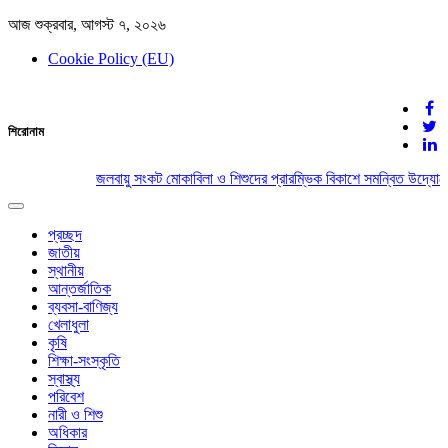
আজ শুক্রবার, আগস্ট ৭, ২০২৬
Cookie Policy (EU)
দেশের খবর
শিরোনাম
যুক্ত থাকুন দেশের সঙ্গে
জলবায়ু সংকট মোকাবিলা ও শিশুদের প্রারম্ভিক বিকাশে সমন্বিত উদ্যোগে
Toggle
navigation
প্রচ্ছদ
জাতীয়
স্থানীয়
আন্তর্জাতিক
ব্যবসা-বাণিজ্য
খেলাধুলা
কৃষি
শিক্ষা-সংস্কৃতি
স্বাস্থ্য
পরিবেশ
নারী ও শিশু
অধিকার