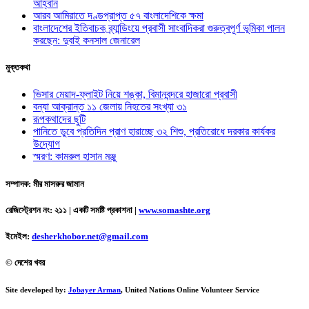
আহ্বান
আরব আমিরাতে দণ্ডপ্রাপ্ত ৫৭ বাংলাদেশিকে ক্ষমা
বাংলাদেশের ইতিবাচক ব্র্যান্ডিংয়ে প্রবাসী সাংবাদিকরা গুরুত্বপূর্ণ ভূমিকা পালন
করছেন: দুবাই কনসাল জেনারেল
মুক্তকথা
ভিসার মেয়াদ-ফ্লাইট নিয়ে শঙ্কা, বিমানবন্দরে হাজারো প্রবাসী
বন্যা আক্রান্ত ১১ জেলায় নিহতের সংখ্যা ৩১
রূপকথাদের ছুটি
পানিতে ডুবে প্রতিদিন প্রাণ হারাচ্ছে ৩২ শিশু, প্রতিরোধে দরকার কার্যকর
উদ্যোগ
স্মরণ: কামরুল হাসান মঞ্জু
সম্পাদক: মীর মাসরুর জামান
রেজিস্ট্রেশন নং: ২১১ | একটি সমষ্টি প্রকাশনা
|
www.somashte.org
ইমেইল:
desherkhobor.net@gmail.com
© দেশের খবর
Site developed by:
Jobayer Arman
, United Nations Online Volunteer Service