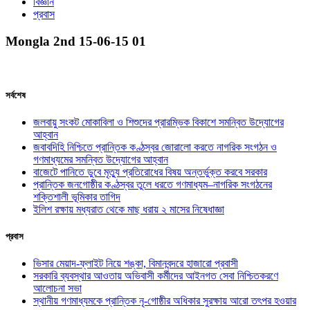
বিজ্ঞান
প্রবাস
Mongla 2nd 15-06-15 01
সর্বশেষ
জলবায়ু সংকট মোকাবিলা ও শিশুদের প্রারম্ভিক বিকাশে সমন্বিত উদ্যোগের
আহ্বান
জবাবদিহি নিশ্চিতে প্রান্তিক কণ্ঠস্বর জোরালো করতে নাগরিক সংগঠন ও
গণমাধ্যমের সমন্বিত উদ্যোগের আহ্বান
বাজেটে পানিতে ডুবে মৃত্যু প্রতিরোধের বিষয় অন্তর্ভুক্ত করবে সরকার
প্রান্তিক জনগোষ্ঠীর কণ্ঠস্বর তুলে ধরতে গণমাধ্যম–নাগরিক সংগঠনের
শক্তিশালী ভূমিকার তাগিদ
ইলিশ রক্ষায় মধ্যরাত থেকে মাছ ধরায় ২ মাসের নিষেধাজ্ঞা
প্রবাস
ভিসার মেয়াদ-ফ্লাইট নিয়ে শঙ্কা, বিমানবন্দরে হাজারো প্রবাসী
সরকারি ব্যবস্থার আওতায় অভিবাসী কর্মীদের আইনগত সেবা নিশ্চিতকরণে
আলোচনা সভা
স্থানীয় গণমাধ্যমকে প্রান্তিক নৃ-গোষ্ঠীর অধিকার সুরক্ষায় আরো তৎপর হওয়ার