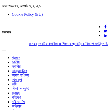
আজ শুক্রবার, আগস্ট ৭, ২০২৬
Cookie Policy (EU)
দেশের খবর
শিরোনাম
যুক্ত থাকুন দেশের সঙ্গে
জলবায়ু সংকট মোকাবিলা ও শিশুদের প্রারম্ভিক বিকাশে সমন্বিত উদ্
Toggle
navigation
প্রচ্ছদ
জাতীয়
স্থানীয়
আন্তর্জাতিক
ব্যবসা-বাণিজ্য
খেলাধুলা
কৃষি
শিক্ষা-সংস্কৃতি
স্বাস্থ্য
পরিবেশ
নারী ও শিশু
অধিকার