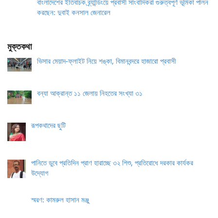
বাংলাদেশের ইতিবাচক ব্র্যান্ডিংয়ে প্রবাসী সাংবাদিকরা গুরুত্বপূর্ণ ভূমিকা পালন
করছেন: দুবাই কনসাল জেনারেল
মুক্তকথা
ভিসার মেয়াদ-ফ্লাইট নিয়ে শঙ্কা, বিমানবন্দরে হাজারো প্রবাসী
বন্যা আক্রান্ত ১১ জেলায় নিহতের সংখ্যা ৩১
রূপকথাদের ছুটি
পানিতে ডুবে প্রতিদিন প্রাণ হারাচ্ছে ৩২ শিশু, প্রতিরোধে দরকার কার্যকর
উদ্যোগ
স্মরণ: কামরুল হাসান মঞ্জু