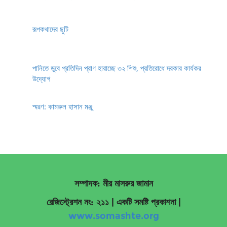
রূপকথাদের ছুটি
পানিতে ডুবে প্রতিদিন প্রাণ হারাচ্ছে ৩২ শিশু, প্রতিরোধে দরকার কার্যকর
উদ্যোগ
স্মরণ: কামরুল হাসান মঞ্জু
সম্পাদক: মীর মাসরুর জামান
রেজিস্ট্রেশন নং: ২১১ | একটি সমষ্টি প্রকাশনা
|
www.somashte.org