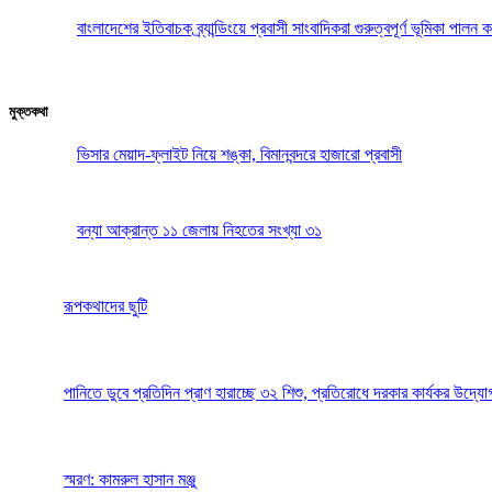
বাংলাদেশের ইতিবাচক ব্র্যান্ডিংয়ে প্রবাসী সাংবাদিকরা গুরুত্বপূর্ণ ভূমিকা পা
মুক্তকথা
ভিসার মেয়াদ-ফ্লাইট নিয়ে শঙ্কা, বিমানবন্দরে হাজারো প্রবাসী
বন্যা আক্রান্ত ১১ জেলায় নিহতের সংখ্যা ৩১
রূপকথাদের ছুটি
পানিতে ডুবে প্রতিদিন প্রাণ হারাচ্ছে ৩২ শিশু, প্রতিরোধে দরকার কার্যকর উদ্যো
স্মরণ: কামরুল হাসান মঞ্জু