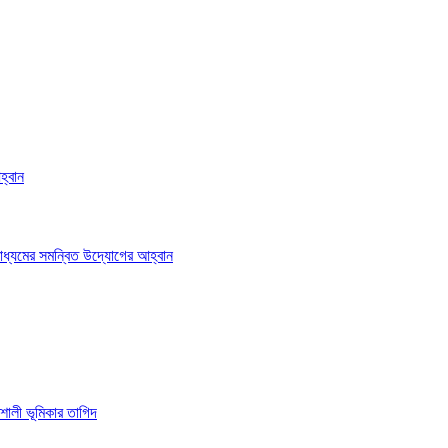
হ্বান
াধ্যমের সমন্বিত উদ্যোগের আহ্বান
শালী ভূমিকার তাগিদ