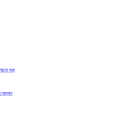
লোচনা সভা
র আহ্বান