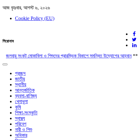
আজ বৃহঃবার, আগস্ট ৬, ২০২৬
Cookie Policy (EU)
দেশের খবর
শিরোনাম
যুক্ত থাকুন দেশের সঙ্গে
জলবায়ু সংকট মোকাবিলা ও শিশুদের প্রারম্ভিক বিকাশে সমন্বিত উদ্যোগের আহ্বান
**
জ
Toggle
navigation
প্রচ্ছদ
জাতীয়
স্থানীয়
আন্তর্জাতিক
ব্যবসা-বাণিজ্য
খেলাধুলা
কৃষি
শিক্ষা-সংস্কৃতি
স্বাস্থ্য
পরিবেশ
নারী ও শিশু
অধিকার