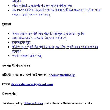
আহ্বান
আরব আমিরাতে দণ্ডপ্রাপ্ত ৫৭ বাংলাদেশিকে ক্ষমা
বাংলাদেশের ইতিবাচক ব্র্যান্ডিংয়ে প্রবাসী সাংবাদিকরা গুরুত্বপূর্ণ ভূমিকা পালন
করছেন: দুবাই কনসাল জেনারেল
মুক্তকথা
ভিসার মেয়াদ-ফ্লাইট নিয়ে শঙ্কা, বিমানবন্দরে হাজারো প্রবাসী
বন্যা আক্রান্ত ১১ জেলায় নিহতের সংখ্যা ৩১
রূপকথাদের ছুটি
পানিতে ডুবে প্রতিদিন প্রাণ হারাচ্ছে ৩২ শিশু, প্রতিরোধে দরকার কার্যকর
উদ্যোগ
স্মরণ: কামরুল হাসান মঞ্জু
সম্পাদক: মীর মাসরুর জামান
রেজিস্ট্রেশন নং: ২১১ | একটি সমষ্টি প্রকাশনা
|
www.somashte.org
ইমেইল:
desherkhobor.net@gmail.com
© দেশের খবর
Site developed by:
Jobayer Arman
, United Nations Online Volunteer Service