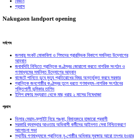
বিজ্ঞান
প্রবাস
Nakugaon landport opening
সর্বশেষ
জলবায়ু সংকট মোকাবিলা ও শিশুদের প্রারম্ভিক বিকাশে সমন্বিত উদ্যোগের
আহ্বান
জবাবদিহি নিশ্চিতে প্রান্তিক কণ্ঠস্বর জোরালো করতে নাগরিক সংগঠন ও
গণমাধ্যমের সমন্বিত উদ্যোগের আহ্বান
বাজেটে পানিতে ডুবে মৃত্যু প্রতিরোধের বিষয় অন্তর্ভুক্ত করবে সরকার
প্রান্তিক জনগোষ্ঠীর কণ্ঠস্বর তুলে ধরতে গণমাধ্যম–নাগরিক সংগঠনের
শক্তিশালী ভূমিকার তাগিদ
ইলিশ রক্ষায় মধ্যরাত থেকে মাছ ধরায় ২ মাসের নিষেধাজ্ঞা
প্রবাস
ভিসার মেয়াদ-ফ্লাইট নিয়ে শঙ্কা, বিমানবন্দরে হাজারো প্রবাসী
সরকারি ব্যবস্থার আওতায় অভিবাসী কর্মীদের আইনগত সেবা নিশ্চিতকরণে
আলোচনা সভা
স্থানীয় গণমাধ্যমকে প্রান্তিক নৃ-গোষ্ঠীর অধিকার সুরক্ষায় আরো তৎপর হওয়ার