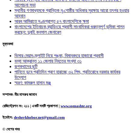
আলোচনা সভা
স্থানীয় গণমাধ্যমকে প্রান্তিক নৃ-গোষ্ঠীর অধিকার সুরক্ষায় আরো তৎপর হওয়ার
আহ্বান
আরব আমিরাতে দণ্ডপ্রাপ্ত ৫৭ বাংলাদেশিকে ক্ষমা
বাংলাদেশের ইতিবাচক ব্র্যান্ডিংয়ে প্রবাসী সাংবাদিকরা গুরুত্বপূর্ণ ভূমিকা পালন
করছেন: দুবাই কনসাল জেনারেল
মুক্তকথা
ভিসার মেয়াদ-ফ্লাইট নিয়ে শঙ্কা, বিমানবন্দরে হাজারো প্রবাসী
বন্যা আক্রান্ত ১১ জেলায় নিহতের সংখ্যা ৩১
রূপকথাদের ছুটি
পানিতে ডুবে প্রতিদিন প্রাণ হারাচ্ছে ৩২ শিশু, প্রতিরোধে দরকার কার্যকর
উদ্যোগ
স্মরণ: কামরুল হাসান মঞ্জু
সম্পাদক: মীর মাসরুর জামান
রেজিস্ট্রেশন নং: ২১১ | একটি সমষ্টি প্রকাশনা
|
www.somashte.org
ইমেইল:
desherkhobor.net@gmail.com
© দেশের খবর