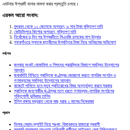
এঘটনায় ঈশ্বরদী থানায় মামলা করার প্রস্তুতি চলছে।
এরকম আরো সংবাদ:
সুন্দরবন থেকে ১২ জেলেকে অপহরণ, ৬ লাখ টাকা মুক্তিপণ দাবি
কোটচাঁদপুরে কিশোর অপহরণ, মুক্তিপণ দাবি
নিখোঁজের দু দিন পর ঈশ্বরদীতে সিএনজি চালকের লাশ উদ্ধার
গফরগাঁওয়ে স্নাতক ছাত্রীদের উপবৃত্তির টাকা নিয়ে অনিয়মের অভিযোগ
সর্বশেষ
জলবায়ু সংকট মোকাবিলা ও শিশুদের প্রারম্ভিক বিকাশে সমন্বিত উদ্যোগের
আহ্বান
জবাবদিহি নিশ্চিতে প্রান্তিক কণ্ঠস্বর জোরালো করতে নাগরিক সংগঠন ও
গণমাধ্যমের সমন্বিত উদ্যোগের আহ্বান
বাজেটে পানিতে ডুবে মৃত্যু প্রতিরোধের বিষয় অন্তর্ভুক্ত করবে সরকার
প্রান্তিক জনগোষ্ঠীর কণ্ঠস্বর তুলে ধরতে গণমাধ্যম–নাগরিক সংগঠনের
শক্তিশালী ভূমিকার তাগিদ
ইলিশ রক্ষায় মধ্যরাত থেকে মাছ ধরায় ২ মাসের নিষেধাজ্ঞা
প্রবাস
ভিসার মেয়াদ-ফ্লাইট নিয়ে শঙ্কা, বিমানবন্দরে হাজারো প্রবাসী
সরকারি ব্যবস্থার আওতায় অভিবাসী কর্মীদের আইনগত সেবা নিশ্চিতকরণে