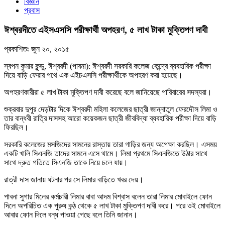
বিজ্ঞান
প্রবাস
ঈশ্বরদীতে এইসএসসি পরীক্ষার্থী অপহরণ, ৫ লাখ টাকা মুক্তিপণ দাবী
প্রকাশিতঃ
জুন ২০, ২০১৫
স্বপন কুমার কুন্ডু, ঈশ্বরদী (পাবনা): ঈশ্বরদী সরকারি কলেজ কেন্দ্রে ব্যবহারিক পরীক্ষা
দিয়ে বাড়ি ফেরার পথে এক এইচএসসি পরীক্ষার্থীকে অপহরণ করা হয়েছে।
অপহরণকারীরা ৫ লাখ টাকা মুক্তিপণ দাবী করেছে বলে জানিয়েছে পারিবারের সদস্যরা।
শুক্রবার দুপুর দেড়টার দিকে ঈশ্বরদী মহিলা কলেজের ছাত্রী জান্নাতুল ফেরদৌস লিমা ও
তার বান্ধবী রাত্রি দাসসহ আরো কয়েকজন ছাত্রী জীববিদ্যা ব্যবহারিক পরীক্ষা দিয়ে বাড়ি
ফিরছিল।
সরকারি কলেজের মসজিদের সামনের রাস্তায় তারা গাড়ির জন্য অপেক্ষা করছিল। এসময়
একটি খালি সিএনজি তাদের সামনে এসে থামে। লিমা প্রথমে সিএনজিতে উঠার সাথে
সাথে দ্রুত গতিতে সিএনজি তাকে নিয়ে চলে যায়।
রাত্রী দাস জানায় ঘটনার পর সে লিমার বাড়িতে খবর দেয়।
পাবনা সুগার মিলের কর্মচারী লিমার বাবা আদম বিশ্বাস বলেন তারা লিমার মোবাইলে ফোন
দিলে অপরিচিত এক পুরুষ কন্ঠ থেকে ৫ লাখ টাকা মুক্তিপণ দাবী করে। পরে ওই মোবাইলে
আবার ফোন দিলে বন্ধ পাওয়া গেছে বলে তিনি জানান।