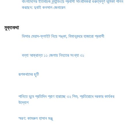
বাংলাদেশের ইতিবাচক ব্র্যান্ডিংয়ে প্রবাসী সাংবাদিকরা গুরুত্বপূর্ণ ভূমিকা পালন
করছেন: দুবাই কনসাল জেনারেল
মুক্তকথা
ভিসার মেয়াদ-ফ্লাইট নিয়ে শঙ্কা, বিমানবন্দরে হাজারো প্রবাসী
বন্যা আক্রান্ত ১১ জেলায় নিহতের সংখ্যা ৩১
রূপকথাদের ছুটি
পানিতে ডুবে প্রতিদিন প্রাণ হারাচ্ছে ৩২ শিশু, প্রতিরোধে দরকার কার্যকর
উদ্যোগ
স্মরণ: কামরুল হাসান মঞ্জু