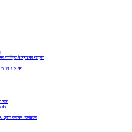
ন
মের সমন্বিত উদ্যোগের আহ্বান
 ভূমিকার তাগিদ
া সভা
্বান
রছেন: দুবাই কনসাল জেনারেল