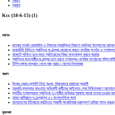
বিজ্ঞান
প্রবাস
Kcc (18-6-15) (1)
সর্বশেষ
জলবায়ু সংকট মোকাবিলা ও শিশুদের প্রারম্ভিক বিকাশে সমন্বিত উদ্যোগের আহ্বা
জবাবদিহি নিশ্চিতে প্রান্তিক কণ্ঠস্বর জোরালো করতে নাগরিক সংগঠন ও গণমাধ্য
বাজেটে পানিতে ডুবে মৃত্যু প্রতিরোধের বিষয় অন্তর্ভুক্ত করবে সরকার
প্রান্তিক জনগোষ্ঠীর কণ্ঠস্বর তুলে ধরতে গণমাধ্যম–নাগরিক সংগঠনের শক্তিশালী
ইলিশ রক্ষায় মধ্যরাত থেকে মাছ ধরায় ২ মাসের নিষেধাজ্ঞা
প্রবাস
ভিসার মেয়াদ-ফ্লাইট নিয়ে শঙ্কা, বিমানবন্দরে হাজারো প্রবাসী
সরকারি ব্যবস্থার আওতায় অভিবাসী কর্মীদের আইনগত সেবা নিশ্চিতকরণে আলোচন
স্থানীয় গণমাধ্যমকে প্রান্তিক নৃ-গোষ্ঠীর অধিকার সুরক্ষায় আরো তৎপর হওয়ার আহ
আরব আমিরাতে দণ্ডপ্রাপ্ত ৫৭ বাংলাদেশিকে ক্ষমা
বাংলাদেশের ইতিবাচক ব্র্যান্ডিংয়ে প্রবাসী সাংবাদিকরা গুরুত্বপূর্ণ ভূমিকা পালন ক
মুক্তকথা