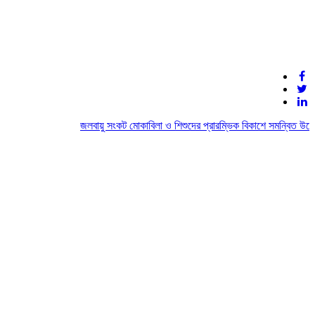
জলবায়ু সংকট মোকাবিলা ও শিশুদের প্রারম্ভিক বিকাশে সমন্বিত উদ্যো