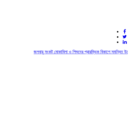
জলবায়ু সংকট মোকাবিলা ও শিশুদের প্রারম্ভিক বিকাশে সমন্বিত উদ্যো