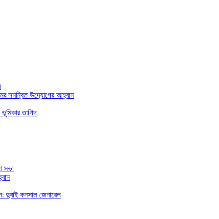
ন
মের সমন্বিত উদ্যোগের আহ্বান
 ভূমিকার তাগিদ
া সভা
্বান
রছেন: দুবাই কনসাল জেনারেল