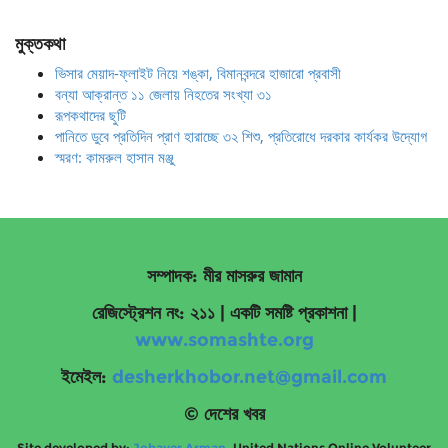
মুক্তকথা
ভিসার মেয়াদ-ফ্লাইট নিয়ে শঙ্কা, বিমানবন্দরে হাজারো প্রবাসী
বন্যা আক্রান্ত ১১ জেলায় নিহতের সংখ্যা ৩১
রূপকথাদের ছুটি
পানিতে ডুবে প্রতিদিন প্রাণ হারাচ্ছে ৩২ শিশু, প্রতিরোধে দরকার কার্যকর উদ্যোগ
স্মরণ: কামরুল হাসান মঞ্জু
সম্পাদক: মীর মাসরুর জামান
রেজিস্ট্রেশন নং: ২১১ | একটি সমষ্টি প্রকাশনা
|
www.somashte.org
ইমেইল:
desherkhobor.net@gmail.com
© দেশের খবর
Site developed by:
Jobayer Arman
, United Nations Online Volunteer