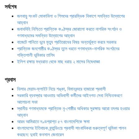
সর্বশেষ
জলবায়ু সংকট মোকাবিলা ও শিশুদের প্রারম্ভিক বিকাশে সমন্বিত উদ্যোগের
আহ্বান
জবাবদিহি নিশ্চিতে প্রান্তিক কণ্ঠস্বর জোরালো করতে নাগরিক সংগঠন ও
গণমাধ্যমের সমন্বিত উদ্যোগের আহ্বান
বাজেটে পানিতে ডুবে মৃত্যু প্রতিরোধের বিষয় অন্তর্ভুক্ত করবে সরকার
প্রান্তিক জনগোষ্ঠীর কণ্ঠস্বর তুলে ধরতে গণমাধ্যম–নাগরিক সংগঠনের
শক্তিশালী ভূমিকার তাগিদ
ইলিশ রক্ষায় মধ্যরাত থেকে মাছ ধরায় ২ মাসের নিষেধাজ্ঞা
প্রবাস
ভিসার মেয়াদ-ফ্লাইট নিয়ে শঙ্কা, বিমানবন্দরে হাজারো প্রবাসী
সরকারি ব্যবস্থার আওতায় অভিবাসী কর্মীদের আইনগত সেবা নিশ্চিতকরণে
আলোচনা সভা
স্থানীয় গণমাধ্যমকে প্রান্তিক নৃ-গোষ্ঠীর অধিকার সুরক্ষায় আরো তৎপর হওয়ার
আহ্বান
আরব আমিরাতে দণ্ডপ্রাপ্ত ৫৭ বাংলাদেশিকে ক্ষমা
বাংলাদেশের ইতিবাচক ব্র্যান্ডিংয়ে প্রবাসী সাংবাদিকরা গুরুত্বপূর্ণ ভূমিকা পালন
করছেন: দুবাই কনসাল জেনারেল