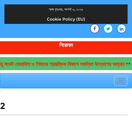
আজ বৃহঃবার, আগস্ট ৬, ২০২৬
Cookie Policy (EU)
দেশের খবর
যুক্ত থাকুন দেশের সঙ্গে
শিরোনাম
ু সংকট মোকাবিলা ও শিশুদের প্রারম্ভিক বিকাশে সমন্বিত উদ্যোগের আহ্বান
জ
**
Toggl
navig
2