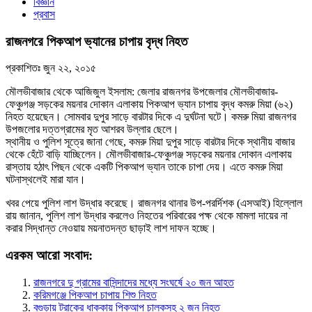
বিজ্ঞান
প্রবাস
রাজনগরে পিকআপ ভ্যানের চাপায় বৃদ্ধ নিহত
প্রকাশিতঃ
জুন ২২, ২০১৫
মৌলভীবাজার থেকে আজিজুল ইসলাম: জেলার রাজনগর উপজেলার মৌলভীবাজার-
ফেঞ্চুগঞ্জ সড়কের ময়নার দোকান এলাকায় পিকআপ ভ্যান চাপায় বৃদ্ধ কমরু মিয়া (৬২)
নিহত হয়েছেন। সোমবার দুপুর সাড়ে বারটার দিকে এ দুর্ঘটনা ঘটে। কমরু মিয়া রাজনগর
উপজলোর দত্তগ্রামের মৃত আশরব উল্লার ছেলে।
স্থানীয় ও পুলিশ সূত্রে জানা গেছে, কমরু মিয়া দুপুর সাড়ে বারটার দিকে স্থানীয় বাজার
থেকে হেঁটে বাড়ি যাচ্ছিলেন। মৌলভীবাজার-ফেঞ্চুগঞ্জ সড়কের ময়নার দোকান এলাকায়
রাস্তায় হঠাৎ পিছন থেকে একটি পিকআপ ভ্যান তাকে চাপা দেয়। এতে কমরু মিয়া
ঘটনাস্থলেই মারা যান।
খবর পেয়ে পুলিশ লাশ উদ্ধার করেছে। রাজনগর থানার উপ-পরর্দিশক (এসআই) হিল্লোল
রায় জানান, পুলিশ লাশ উদ্ধার করলেও নিহতের পরিবারের পক্ষ থেকে মামলা দায়ের না
করার সিদ্ধান্ত নেওয়ায় ময়নাতদন্ত ছাড়াই লাশ দাফন হচ্ছে।
এরকম আরো সংবাদ:
রাজনগরে দু গ্রামের বাসিন্দাদের মধ্যে সংঘর্ষে ২০ জন আহত
করিমগঞ্জে পিকআপ চাপায় শিশু নিহত
বগুড়ায় ট্রাকের ধাক্কায় পিকআপ চালকসহ ২ জন নিহত