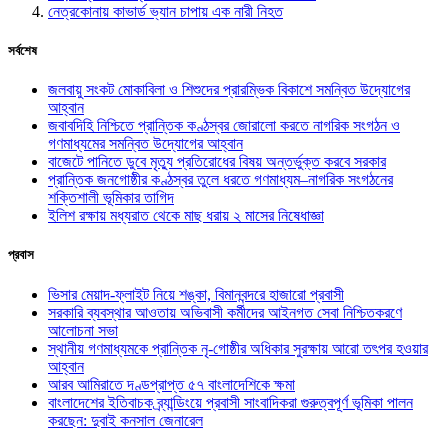
নেত্রকোনায় কাভার্ড ভ্যান চাপায় এক নারী নিহত
সর্বশেষ
জলবায়ু সংকট মোকাবিলা ও শিশুদের প্রারম্ভিক বিকাশে সমন্বিত উদ্যোগের
আহ্বান
জবাবদিহি নিশ্চিতে প্রান্তিক কণ্ঠস্বর জোরালো করতে নাগরিক সংগঠন ও
গণমাধ্যমের সমন্বিত উদ্যোগের আহ্বান
বাজেটে পানিতে ডুবে মৃত্যু প্রতিরোধের বিষয় অন্তর্ভুক্ত করবে সরকার
প্রান্তিক জনগোষ্ঠীর কণ্ঠস্বর তুলে ধরতে গণমাধ্যম–নাগরিক সংগঠনের
শক্তিশালী ভূমিকার তাগিদ
ইলিশ রক্ষায় মধ্যরাত থেকে মাছ ধরায় ২ মাসের নিষেধাজ্ঞা
প্রবাস
ভিসার মেয়াদ-ফ্লাইট নিয়ে শঙ্কা, বিমানবন্দরে হাজারো প্রবাসী
সরকারি ব্যবস্থার আওতায় অভিবাসী কর্মীদের আইনগত সেবা নিশ্চিতকরণে
আলোচনা সভা
স্থানীয় গণমাধ্যমকে প্রান্তিক নৃ-গোষ্ঠীর অধিকার সুরক্ষায় আরো তৎপর হওয়ার
আহ্বান
আরব আমিরাতে দণ্ডপ্রাপ্ত ৫৭ বাংলাদেশিকে ক্ষমা
বাংলাদেশের ইতিবাচক ব্র্যান্ডিংয়ে প্রবাসী সাংবাদিকরা গুরুত্বপূর্ণ ভূমিকা পালন
করছেন: দুবাই কনসাল জেনারেল