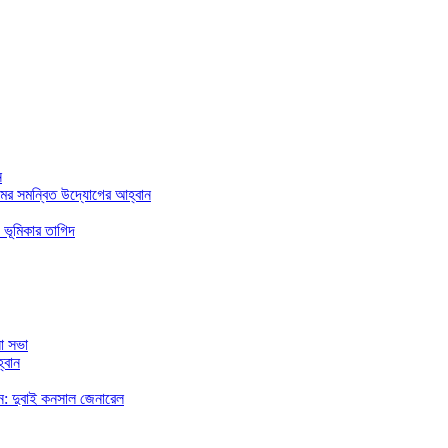
ন
মের সমন্বিত উদ্যোগের আহ্বান
 ভূমিকার তাগিদ
া সভা
্বান
রছেন: দুবাই কনসাল জেনারেল