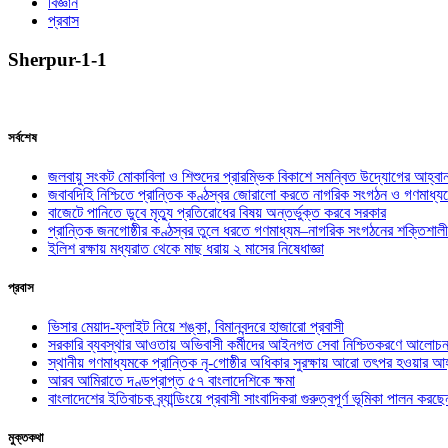
বিজ্ঞান
প্রবাস
Sherpur-1-1
সর্বশেষ
জলবায়ু সংকট মোকাবিলা ও শিশুদের প্রারম্ভিক বিকাশে সমন্বিত উদ্যোগের আহ্বা
জবাবদিহি নিশ্চিতে প্রান্তিক কণ্ঠস্বর জোরালো করতে নাগরিক সংগঠন ও গণমাধ্য
বাজেটে পানিতে ডুবে মৃত্যু প্রতিরোধের বিষয় অন্তর্ভুক্ত করবে সরকার
প্রান্তিক জনগোষ্ঠীর কণ্ঠস্বর তুলে ধরতে গণমাধ্যম–নাগরিক সংগঠনের শক্তিশালী
ইলিশ রক্ষায় মধ্যরাত থেকে মাছ ধরায় ২ মাসের নিষেধাজ্ঞা
প্রবাস
ভিসার মেয়াদ-ফ্লাইট নিয়ে শঙ্কা, বিমানবন্দরে হাজারো প্রবাসী
সরকারি ব্যবস্থার আওতায় অভিবাসী কর্মীদের আইনগত সেবা নিশ্চিতকরণে আলোচন
স্থানীয় গণমাধ্যমকে প্রান্তিক নৃ-গোষ্ঠীর অধিকার সুরক্ষায় আরো তৎপর হওয়ার আহ
আরব আমিরাতে দণ্ডপ্রাপ্ত ৫৭ বাংলাদেশিকে ক্ষমা
বাংলাদেশের ইতিবাচক ব্র্যান্ডিংয়ে প্রবাসী সাংবাদিকরা গুরুত্বপূর্ণ ভূমিকা পালন ক
মুক্তকথা