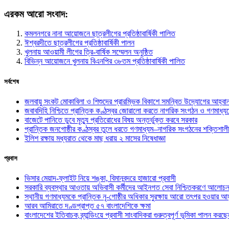
এরকম আরো সংবাদ:
কমলনগরে নানা আয়োজনে ছাত্রলীগের প্রতিষ্ঠাবার্ষিকী পালিত
ঈশ্বরদীতে ছাত্রলীগের প্রতিষ্ঠাবার্ষিকী পালন
খুলনায় আওয়ামী লীগের ত্রি-বার্ষিক সম্মেলন অনুষ্ঠিত
বিভিন্ন আয়োজনে খুলনায় বিএনপির ৩৮তম প্রতিষ্ঠাবার্ষিকী পালিত
সর্বশেষ
জলবায়ু সংকট মোকাবিলা ও শিশুদের প্রারম্ভিক বিকাশে সমন্বিত উদ্যোগের আহ্বা
জবাবদিহি নিশ্চিতে প্রান্তিক কণ্ঠস্বর জোরালো করতে নাগরিক সংগঠন ও গণমাধ্য
বাজেটে পানিতে ডুবে মৃত্যু প্রতিরোধের বিষয় অন্তর্ভুক্ত করবে সরকার
প্রান্তিক জনগোষ্ঠীর কণ্ঠস্বর তুলে ধরতে গণমাধ্যম–নাগরিক সংগঠনের শক্তিশালী
ইলিশ রক্ষায় মধ্যরাত থেকে মাছ ধরায় ২ মাসের নিষেধাজ্ঞা
প্রবাস
ভিসার মেয়াদ-ফ্লাইট নিয়ে শঙ্কা, বিমানবন্দরে হাজারো প্রবাসী
সরকারি ব্যবস্থার আওতায় অভিবাসী কর্মীদের আইনগত সেবা নিশ্চিতকরণে আলোচন
স্থানীয় গণমাধ্যমকে প্রান্তিক নৃ-গোষ্ঠীর অধিকার সুরক্ষায় আরো তৎপর হওয়ার আহ
আরব আমিরাতে দণ্ডপ্রাপ্ত ৫৭ বাংলাদেশিকে ক্ষমা
বাংলাদেশের ইতিবাচক ব্র্যান্ডিংয়ে প্রবাসী সাংবাদিকরা গুরুত্বপূর্ণ ভূমিকা পালন ক