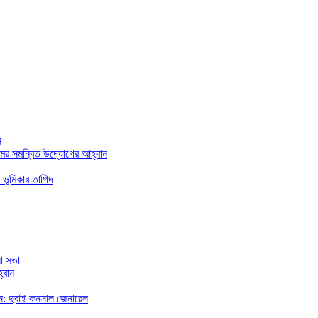
ন
মের সমন্বিত উদ্যোগের আহ্বান
 ভূমিকার তাগিদ
া সভা
্বান
রছেন: দুবাই কনসাল জেনারেল