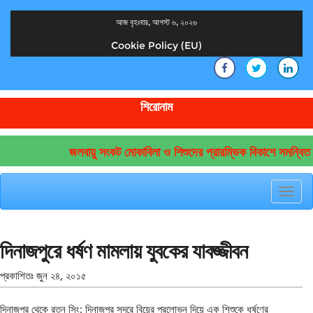
আজ বৃহঃবার, আগস্ট ৬, ২০২৬
Cookie Policy (EU)
দেশের খবর
যুক্ত থাকুন দেশের সঙ্গে
শিরোনাম
জলবায়ু সংকট মোকাবিলা ও শিশুদের প্রারম্ভিক বিকাশে সমন্বিত 
Toggl
navig
দিনাজপুরে ধর্ষণ মামলায় যুবকের যাবজ্জীবন
প্রকাশিতঃ
জুন ২৪, ২০১৫
দিনাজপুর থেকে রতন সিং: দিনাজপুর সদরে বিয়ের প্রলোভন দিয়ে এক শিশুকে ধর্ষণের