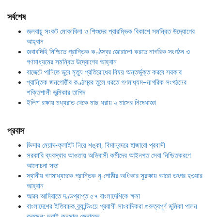
সর্বশেষ
জলবায়ু সংকট মোকাবিলা ও শিশুদের প্রারম্ভিক বিকাশে সমন্বিত উদ্যোগের
আহ্বান
জবাবদিহি নিশ্চিতে প্রান্তিক কণ্ঠস্বর জোরালো করতে নাগরিক সংগঠন ও
গণমাধ্যমের সমন্বিত উদ্যোগের আহ্বান
বাজেটে পানিতে ডুবে মৃত্যু প্রতিরোধের বিষয় অন্তর্ভুক্ত করবে সরকার
প্রান্তিক জনগোষ্ঠীর কণ্ঠস্বর তুলে ধরতে গণমাধ্যম–নাগরিক সংগঠনের
শক্তিশালী ভূমিকার তাগিদ
ইলিশ রক্ষায় মধ্যরাত থেকে মাছ ধরায় ২ মাসের নিষেধাজ্ঞা
প্রবাস
ভিসার মেয়াদ-ফ্লাইট নিয়ে শঙ্কা, বিমানবন্দরে হাজারো প্রবাসী
সরকারি ব্যবস্থার আওতায় অভিবাসী কর্মীদের আইনগত সেবা নিশ্চিতকরণে
আলোচনা সভা
স্থানীয় গণমাধ্যমকে প্রান্তিক নৃ-গোষ্ঠীর অধিকার সুরক্ষায় আরো তৎপর হওয়ার
আহ্বান
আরব আমিরাতে দণ্ডপ্রাপ্ত ৫৭ বাংলাদেশিকে ক্ষমা
বাংলাদেশের ইতিবাচক ব্র্যান্ডিংয়ে প্রবাসী সাংবাদিকরা গুরুত্বপূর্ণ ভূমিকা পালন
করছেন: দুবাই কনসাল জেনারেল