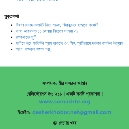
মুক্তকথা
ভিসার মেয়াদ-ফ্লাইট নিয়ে শঙ্কা, বিমানবন্দরে হাজারো প্রবাসী
বন্যা আক্রান্ত ১১ জেলায় নিহতের সংখ্যা ৩১
রূপকথাদের ছুটি
পানিতে ডুবে প্রতিদিন প্রাণ হারাচ্ছে ৩২ শিশু, প্রতিরোধে দরকার কার্যকর উদ্যোগ
স্মরণ: কামরুল হাসান মঞ্জু
সম্পাদক: মীর মাসরুর জামান
রেজিস্ট্রেশন নং: ২১১ | একটি সমষ্টি প্রকাশনা
|
www.somashte.org
ইমেইল:
desherkhobor.net@gmail.com
© দেশের খবর