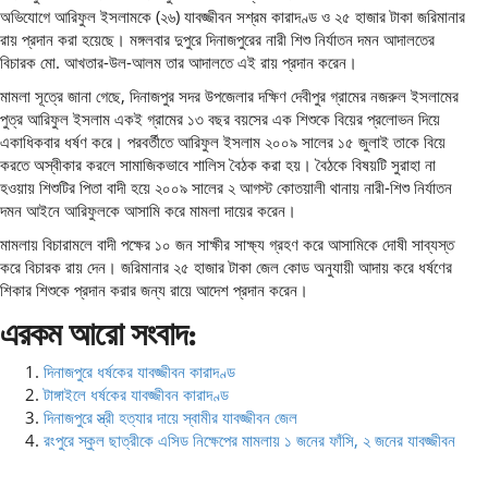
অভিযোগে আরিফুল ইসলামকে (২৬) যাবজ্জীবন সশ্রম কারাদণ্ড ও ২৫ হাজার টাকা জরিমানার
রায় প্রদান করা হয়েছে। মঙ্গলবার দুপুরে দিনাজপুরের নারী শিশু নির্যাতন দমন আদালতের
বিচারক মো. আখতার-উল-আলম তার আদালতে এই রায় প্রদান করেন।
মামলা সূত্রে জানা গেছে, দিনাজপুর সদর উপজেলার দক্ষিণ দেবীপুর গ্রামের নজরুল ইসলামের
পুত্র আরিফুল ইসলাম একই গ্রামের ১৩ বছর বয়সের এক শিশুকে বিয়ের প্রলোভন দিয়ে
একাধিকবার ধর্ষণ করে। পরবর্তীতে আরিফুল ইসলাম ২০০৯ সালের ১৫ জুলাই তাকে বিয়ে
করতে অস্বীকার করলে সামাজিকভাবে শালিস বৈঠক করা হয়। বৈঠকে বিষয়টি সুরাহা না
হওয়ায় শিশুটির পিতা বাদী হয়ে ২০০৯ সালের ২ আগস্ট কোতয়ালী থানায় নারী-শিশু নির্যাতন
দমন আইনে আরিফুলকে আসামি করে মামলা দায়ের করেন।
মামলায় বিচারামলে বাদী পক্ষের ১০ জন সাক্ষীর সাক্ষ্য গ্রহণ করে আসামিকে দোষী সাব্যস্ত
করে বিচারক রায় দেন। জরিমানার ২৫ হাজার টাকা জেল কোড অনুযায়ী আদায় করে ধর্ষণের
শিকার শিশুকে প্রদান করার জন্য রায়ে আদেশ প্রদান করেন।
এরকম আরো সংবাদ:
দিনাজপুরে ধর্ষকের যাবজ্জীবন কারাদণ্ড
টাঙ্গাইলে ধর্ষকের যাবজ্জীবন কারাদণ্ড
দিনাজপুরে স্ত্রী হত্যার দায়ে স্বামীর যাবজ্জীবন জেল
রংপুরে স্কুল ছাত্রীকে এসিড নিক্ষেপের মামলায় ১ জনের ফাঁসি, ২ জনের যাবজ্জীবন