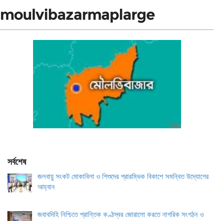
moulvibazarmaplarge
সর্বশেষ
জলবায়ু সংকট মোকাবিলা ও শিশুদের প্রারম্ভিক বিকাশে সমন্বিত উদ্যোগের
আহ্বান
জবাবদিহি নিশ্চিতে প্রান্তিক কণ্ঠস্বর জোরালো করতে নাগরিক সংগঠন ও