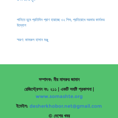
পানিতে ডুবে প্রতিদিন প্রাণ হারাচ্ছে ৩২ শিশু, প্রতিরোধে দরকার কার্যকর
উদ্যোগ
স্মরণ: কামরুল হাসান মঞ্জু
সম্পাদক: মীর মাসরুর জামান
রেজিস্ট্রেশন নং: ২১১ | একটি সমষ্টি প্রকাশনা
|
www.somashte.org
ইমেইল:
desherkhobor.net@gmail.com
© দেশের খবর