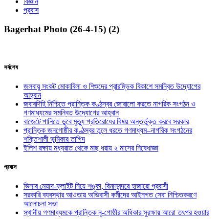
বিজ্ঞান
প্রবাস
Bagerhat Photo (26-4-15) (2)
সর্বশেষ
জলবায়ু সংকট মোকাবিলা ও শিশুদের প্রারম্ভিক বিকাশে সমন্বিত উদ্যোগের
আহ্বান
জবাবদিহি নিশ্চিতে প্রান্তিক কণ্ঠস্বর জোরালো করতে নাগরিক সংগঠন ও
গণমাধ্যমের সমন্বিত উদ্যোগের আহ্বান
বাজেটে পানিতে ডুবে মৃত্যু প্রতিরোধের বিষয় অন্তর্ভুক্ত করবে সরকার
প্রান্তিক জনগোষ্ঠীর কণ্ঠস্বর তুলে ধরতে গণমাধ্যম–নাগরিক সংগঠনের
শক্তিশালী ভূমিকার তাগিদ
ইলিশ রক্ষায় মধ্যরাত থেকে মাছ ধরায় ২ মাসের নিষেধাজ্ঞা
প্রবাস
ভিসার মেয়াদ-ফ্লাইট নিয়ে শঙ্কা, বিমানবন্দরে হাজারো প্রবাসী
সরকারি ব্যবস্থার আওতায় অভিবাসী কর্মীদের আইনগত সেবা নিশ্চিতকরণে
আলোচনা সভা
স্থানীয় গণমাধ্যমকে প্রান্তিক নৃ-গোষ্ঠীর অধিকার সুরক্ষায় আরো তৎপর হওয়ার