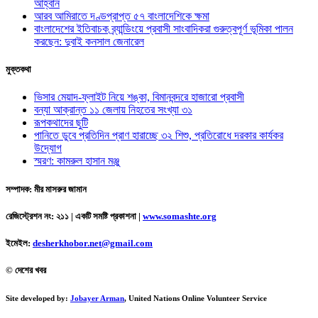
আহ্বান
আরব আমিরাতে দণ্ডপ্রাপ্ত ৫৭ বাংলাদেশিকে ক্ষমা
বাংলাদেশের ইতিবাচক ব্র্যান্ডিংয়ে প্রবাসী সাংবাদিকরা গুরুত্বপূর্ণ ভূমিকা পালন
করছেন: দুবাই কনসাল জেনারেল
মুক্তকথা
ভিসার মেয়াদ-ফ্লাইট নিয়ে শঙ্কা, বিমানবন্দরে হাজারো প্রবাসী
বন্যা আক্রান্ত ১১ জেলায় নিহতের সংখ্যা ৩১
রূপকথাদের ছুটি
পানিতে ডুবে প্রতিদিন প্রাণ হারাচ্ছে ৩২ শিশু, প্রতিরোধে দরকার কার্যকর
উদ্যোগ
স্মরণ: কামরুল হাসান মঞ্জু
সম্পাদক: মীর মাসরুর জামান
রেজিস্ট্রেশন নং: ২১১ | একটি সমষ্টি প্রকাশনা
|
www.somashte.org
ইমেইল:
desherkhobor.net@gmail.com
© দেশের খবর
Site developed by:
Jobayer Arman
, United Nations Online Volunteer Service