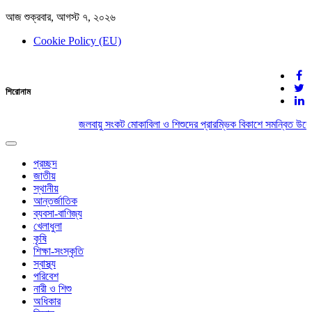
আজ শুক্রবার, আগস্ট ৭, ২০২৬
Cookie Policy (EU)
দেশের খবর
শিরোনাম
যুক্ত থাকুন দেশের সঙ্গে
জলবায়ু সংকট মোকাবিলা ও শিশুদের প্রারম্ভিক বিকাশে সমন্বিত উদ্য
Toggle
navigation
প্রচ্ছদ
জাতীয়
স্থানীয়
আন্তর্জাতিক
ব্যবসা-বাণিজ্য
খেলাধুলা
কৃষি
শিক্ষা-সংস্কৃতি
স্বাস্থ্য
পরিবেশ
নারী ও শিশু
অধিকার