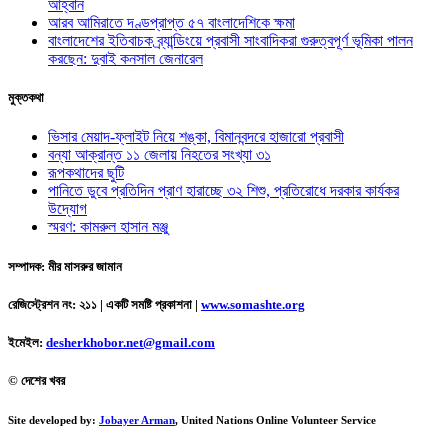
আহ্বান
আরব আমিরাতে দণ্ডপ্রাপ্ত ৫৭ বাংলাদেশিকে ক্ষমা
বাংলাদেশের ইতিবাচক ব্র্যান্ডিংয়ে প্রবাসী সাংবাদিকরা গুরুত্বপূর্ণ ভূমিকা পালন
করছেন: দুবাই কনসাল জেনারেল
মুক্তকথা
ভিসার মেয়াদ-ফ্লাইট নিয়ে শঙ্কা, বিমানবন্দরে হাজারো প্রবাসী
বন্যা আক্রান্ত ১১ জেলায় নিহতের সংখ্যা ৩১
রূপকথাদের ছুটি
পানিতে ডুবে প্রতিদিন প্রাণ হারাচ্ছে ৩২ শিশু, প্রতিরোধে দরকার কার্যকর
উদ্যোগ
স্মরণ: কামরুল হাসান মঞ্জু
সম্পাদক: মীর মাসরুর জামান
রেজিস্ট্রেশন নং: ২১১ | একটি সমষ্টি প্রকাশনা
|
www.somashte.org
ইমেইল:
desherkhobor.net@gmail.com
© দেশের খবর
Site developed by:
Jobayer Arman
, United Nations Online Volunteer Service