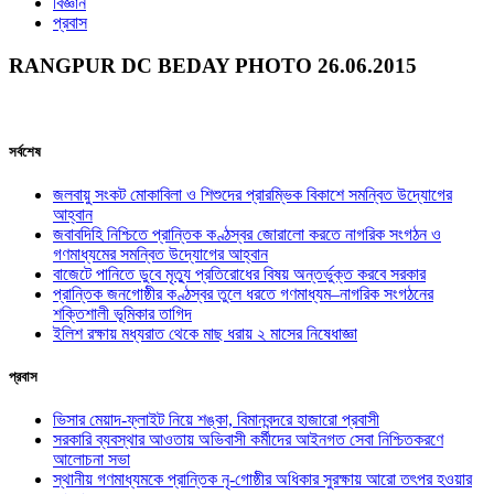
বিজ্ঞান
প্রবাস
RANGPUR DC BEDAY PHOTO 26.06.2015
সর্বশেষ
জলবায়ু সংকট মোকাবিলা ও শিশুদের প্রারম্ভিক বিকাশে সমন্বিত উদ্যোগের
আহ্বান
জবাবদিহি নিশ্চিতে প্রান্তিক কণ্ঠস্বর জোরালো করতে নাগরিক সংগঠন ও
গণমাধ্যমের সমন্বিত উদ্যোগের আহ্বান
বাজেটে পানিতে ডুবে মৃত্যু প্রতিরোধের বিষয় অন্তর্ভুক্ত করবে সরকার
প্রান্তিক জনগোষ্ঠীর কণ্ঠস্বর তুলে ধরতে গণমাধ্যম–নাগরিক সংগঠনের
শক্তিশালী ভূমিকার তাগিদ
ইলিশ রক্ষায় মধ্যরাত থেকে মাছ ধরায় ২ মাসের নিষেধাজ্ঞা
প্রবাস
ভিসার মেয়াদ-ফ্লাইট নিয়ে শঙ্কা, বিমানবন্দরে হাজারো প্রবাসী
সরকারি ব্যবস্থার আওতায় অভিবাসী কর্মীদের আইনগত সেবা নিশ্চিতকরণে
আলোচনা সভা
স্থানীয় গণমাধ্যমকে প্রান্তিক নৃ-গোষ্ঠীর অধিকার সুরক্ষায় আরো তৎপর হওয়ার