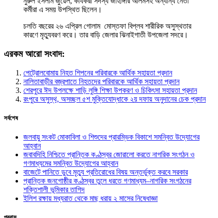
নুরুল ইসলাম জুয়েল, কার্যকরী সদস্য জাহাঙ্গীর আলমসহ অন্যান্য নেতা
কর্মীরা এ সময় উপস্থিত ছিলেন।
চলতি বছরের ২৬ এপ্রিল গোলাম মোস্তফা বিপ্লব শারীরিক অসুস্থতার
কারণে মৃত্যুবরণ করে। তার বাড়ি জেলার ঝিনাইগাতী উপজেলা সদরে।
এরকম আরো সংবাদ:
পেট্রোলবোমায় নিহত শিপনের পরিবারকে আর্থিক সহায়তা প্রদান
নালিতাবাড়ীর বজ্রপাতে নিহতদের পরিবারকে আর্থিক সহায়তা প্রদান
শেরপুরে ঈদ উপলক্ষে শাড়ি লুঙ্গি শিক্ষা উপকরণ ও চিকিৎসা সহায়তা প্রদান
রংপুরে অসুস্থ, অসচ্ছল ৫শ মুক্তিযোদ্ধাকে ২য় দফায় অনুদানের চেক প্রদান
সর্বশেষ
জলবায়ু সংকট মোকাবিলা ও শিশুদের প্রারম্ভিক বিকাশে সমন্বিত উদ্যোগের
আহ্বান
জবাবদিহি নিশ্চিতে প্রান্তিক কণ্ঠস্বর জোরালো করতে নাগরিক সংগঠন ও
গণমাধ্যমের সমন্বিত উদ্যোগের আহ্বান
বাজেটে পানিতে ডুবে মৃত্যু প্রতিরোধের বিষয় অন্তর্ভুক্ত করবে সরকার
প্রান্তিক জনগোষ্ঠীর কণ্ঠস্বর তুলে ধরতে গণমাধ্যম–নাগরিক সংগঠনের
শক্তিশালী ভূমিকার তাগিদ
ইলিশ রক্ষায় মধ্যরাত থেকে মাছ ধরায় ২ মাসের নিষেধাজ্ঞা
প্রবাস