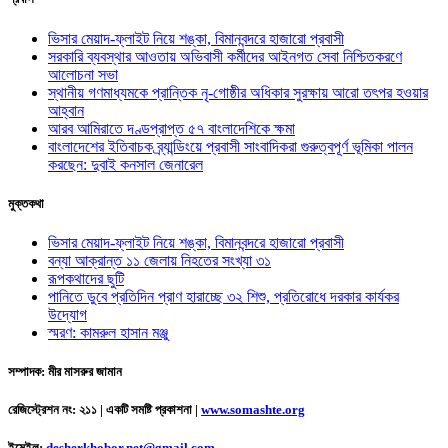
ভিসার মেয়াদ-ফ্লাইট নিয়ে শঙ্কা, বিমানবন্দরে হাজারো প্রবাসী
সরকারি ব্যবস্থার আওতায় অভিবাসী কর্মীদের আইনগত সেবা নিশ্চিতকরণে
আলোচনা সভা
স্থানীয় গণমাধ্যমকে প্রান্তিক নৃ-গোষ্ঠীর অধিকার সুরক্ষায় আরো তৎপর হওয়ার
আহ্বান
আরব আমিরাতে দণ্ডপ্রাপ্ত ৫৭ বাংলাদেশিকে ক্ষমা
বাংলাদেশের ইতিবাচক ব্র্যান্ডিংয়ে প্রবাসী সাংবাদিকরা গুরুত্বপূর্ণ ভূমিকা পালন
করছেন: দুবাই কনসাল জেনারেল
মুক্তকথা
ভিসার মেয়াদ-ফ্লাইট নিয়ে শঙ্কা, বিমানবন্দরে হাজারো প্রবাসী
বন্যা আক্রান্ত ১১ জেলায় নিহতের সংখ্যা ৩১
রূপকথাদের ছুটি
পানিতে ডুবে প্রতিদিন প্রাণ হারাচ্ছে ৩২ শিশু, প্রতিরোধে দরকার কার্যকর
উদ্যোগ
স্মরণ: কামরুল হাসান মঞ্জু
সম্পাদক: মীর মাসরুর জামান
রেজিস্ট্রেশন নং: ২১১ | একটি সমষ্টি প্রকাশনা
|
www.somashte.org
ইমেইল:
desherkhobor.net@gmail.com