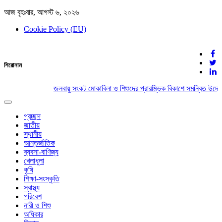
আজ বৃহঃবার, আগস্ট ৬, ২০২৬
Cookie Policy (EU)
দেশের খবর
শিরোনাম
যুক্ত থাকুন দেশের সঙ্গে
জলবায়ু সংকট মোকাবিলা ও শিশুদের প্রারম্ভিক বিকাশে সমন্বিত উদ্যো
Toggle
navigation
প্রচ্ছদ
জাতীয়
স্থানীয়
আন্তর্জাতিক
ব্যবসা-বাণিজ্য
খেলাধুলা
কৃষি
শিক্ষা-সংস্কৃতি
স্বাস্থ্য
পরিবেশ
নারী ও শিশু
অধিকার