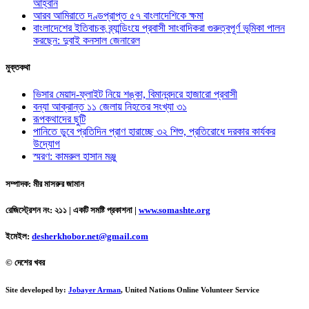
আহ্বান
আরব আমিরাতে দণ্ডপ্রাপ্ত ৫৭ বাংলাদেশিকে ক্ষমা
বাংলাদেশের ইতিবাচক ব্র্যান্ডিংয়ে প্রবাসী সাংবাদিকরা গুরুত্বপূর্ণ ভূমিকা পালন
করছেন: দুবাই কনসাল জেনারেল
মুক্তকথা
ভিসার মেয়াদ-ফ্লাইট নিয়ে শঙ্কা, বিমানবন্দরে হাজারো প্রবাসী
বন্যা আক্রান্ত ১১ জেলায় নিহতের সংখ্যা ৩১
রূপকথাদের ছুটি
পানিতে ডুবে প্রতিদিন প্রাণ হারাচ্ছে ৩২ শিশু, প্রতিরোধে দরকার কার্যকর
উদ্যোগ
স্মরণ: কামরুল হাসান মঞ্জু
সম্পাদক: মীর মাসরুর জামান
রেজিস্ট্রেশন নং: ২১১ | একটি সমষ্টি প্রকাশনা
|
www.somashte.org
ইমেইল:
desherkhobor.net@gmail.com
© দেশের খবর
Site developed by:
Jobayer Arman
, United Nations Online Volunteer Service