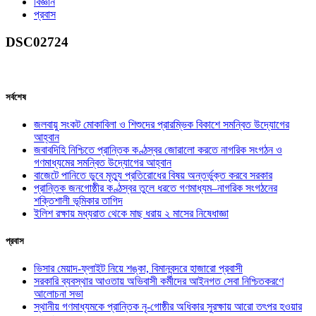
বিজ্ঞান
প্রবাস
DSC02724
সর্বশেষ
জলবায়ু সংকট মোকাবিলা ও শিশুদের প্রারম্ভিক বিকাশে সমন্বিত উদ্যোগের
আহ্বান
জবাবদিহি নিশ্চিতে প্রান্তিক কণ্ঠস্বর জোরালো করতে নাগরিক সংগঠন ও
গণমাধ্যমের সমন্বিত উদ্যোগের আহ্বান
বাজেটে পানিতে ডুবে মৃত্যু প্রতিরোধের বিষয় অন্তর্ভুক্ত করবে সরকার
প্রান্তিক জনগোষ্ঠীর কণ্ঠস্বর তুলে ধরতে গণমাধ্যম–নাগরিক সংগঠনের
শক্তিশালী ভূমিকার তাগিদ
ইলিশ রক্ষায় মধ্যরাত থেকে মাছ ধরায় ২ মাসের নিষেধাজ্ঞা
প্রবাস
ভিসার মেয়াদ-ফ্লাইট নিয়ে শঙ্কা, বিমানবন্দরে হাজারো প্রবাসী
সরকারি ব্যবস্থার আওতায় অভিবাসী কর্মীদের আইনগত সেবা নিশ্চিতকরণে
আলোচনা সভা
স্থানীয় গণমাধ্যমকে প্রান্তিক নৃ-গোষ্ঠীর অধিকার সুরক্ষায় আরো তৎপর হওয়ার