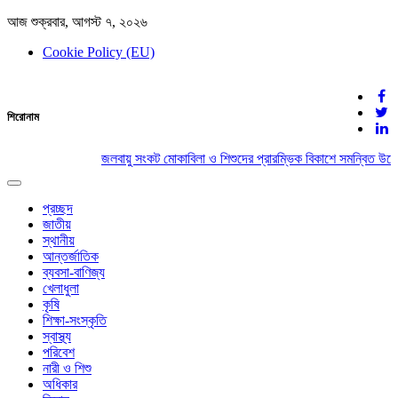
আজ শুক্রবার, আগস্ট ৭, ২০২৬
Cookie Policy (EU)
দেশের খবর
শিরোনাম
যুক্ত থাকুন দেশের সঙ্গে
জলবায়ু সংকট মোকাবিলা ও শিশুদের প্রারম্ভিক বিকাশে সমন্বিত উদ্
Toggle
navigation
প্রচ্ছদ
জাতীয়
স্থানীয়
আন্তর্জাতিক
ব্যবসা-বাণিজ্য
খেলাধুলা
কৃষি
শিক্ষা-সংস্কৃতি
স্বাস্থ্য
পরিবেশ
নারী ও শিশু
অধিকার