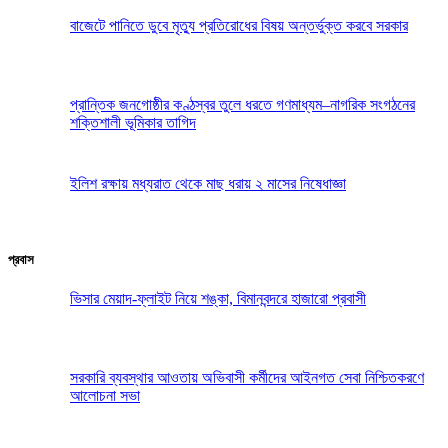
বাজেটে পানিতে ডুবে মৃত্যু প্রতিরোধের বিষয় অন্তর্ভুক্ত করবে সরকার
প্রান্তিক জনগোষ্ঠীর কণ্ঠস্বর তুলে ধরতে গণমাধ্যম–নাগরিক সংগঠনের
শক্তিশালী ভূমিকার তাগিদ
ইলিশ রক্ষায় মধ্যরাত থেকে মাছ ধরায় ২ মাসের নিষেধাজ্ঞা
প্রবাস
ভিসার মেয়াদ-ফ্লাইট নিয়ে শঙ্কা, বিমানবন্দরে হাজারো প্রবাসী
সরকারি ব্যবস্থার আওতায় অভিবাসী কর্মীদের আইনগত সেবা নিশ্চিতকরণে
আলোচনা সভা