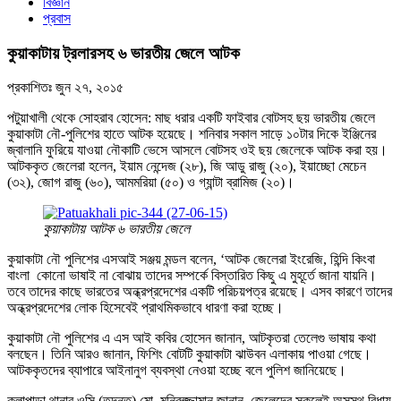
বিজ্ঞান
প্রবাস
কুয়াকাটায় ট্রলারসহ ৬ ভারতীয় জেলে আটক
প্রকাশিতঃ
জুন ২৭, ২০১৫
পটুয়াখালী থেকে সোহরাব হোসেন: মাছ ধরার একটি ফাইবার বোটসহ ছয় ভারতীয় জেলে
কুয়াকাটা নৌ-পুলিশের হাতে আটক হয়েছে। শনিবার সকাল সাড়ে ১০টার দিকে ইঞ্জিনের
জ্বালানি ফুরিয়ে যাওয়া নৌকাটি ভেসে আসলে বোটসহ ওই ছয় জেলেকে আটক করা হয়।
আটককৃত জেলেরা হলেন, ইয়াম নেন্দেজ (২৮), জি আডু রাজু (২০), ইয়াচ্ছো মেচেন
(৩২), জোগ রাজু (৬০), আমমরিয়া (৫০) ও গ্যান্টা ব্রামিজ (২০)।
কুয়াকাটায় আটক ৬ ভারতীয় জেলে
কুয়াকাটা নৌ পুলিশের এসআই সঞ্জয় মন্ডল বলেন, ‘আটক জেলেরা ইংরেজি, হিন্দি কিংবা
বাংলা কোনো ভাষাই না বোঝায় তাদের সম্পর্কে বিস্তারিত কিছু এ মুহূর্তে জানা যায়নি।
তবে তাদের কাছে ভারতের অন্ধ্রপ্রদেশের একটি পরিচয়পত্র রয়েছে। এসব কারণে তাদের
অন্ধ্রপ্রদেশের লোক হিসেবেই প্রাথমিকভাবে ধারণা করা হচ্ছে।
কুয়াকাটা নৌ পুলিশের এ এস আই কবির হোসেন জানান, আটকৃতরা তেলেগু ভাষায় কথা
বলছেন। তিনি আরও জানান, ফিশিং বোটটি কুয়াকাটা ঝাউবন এলাকায় পাওয়া গেছে।
আটককৃতদের ব্যাপারে আইনানুগ ব্যবস্থা নেওয়া হচ্ছে বলে পুলিশ জানিয়েছে।
কলাপাড়া থানার ওসি (তদন্ত) মো. মনিরুজ্জামান জানান, জেলেদের সকলেই অসুস্থ বিধায়