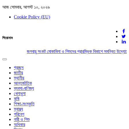
আজ সোমবার, আগস্ট ১০, ২০২৬
Cookie Policy (EU)
দেশের খবর
শিরোনাম
যুক্ত থাকুন দেশের সঙ্গে
জলবায়ু সংকট মোকাবিলা ও শিশুদের প্রারম্ভিক বিকাশে সমন্বিত উদ্যোগের 
Toggle
navigation
প্রচ্ছদ
জাতীয়
স্থানীয়
আন্তর্জাতিক
ব্যবসা-বাণিজ্য
খেলাধুলা
কৃষি
শিক্ষা-সংস্কৃতি
স্বাস্থ্য
পরিবেশ
নারী ও শিশু
অধিকার