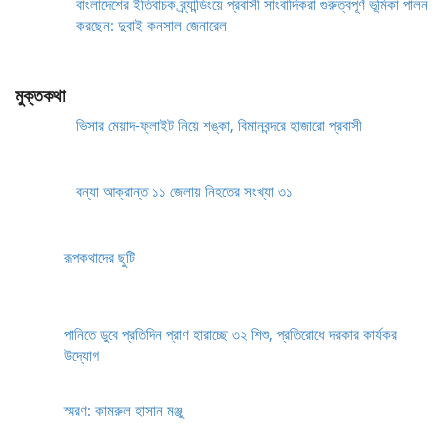
বাংলাদেশের ইতিবাচক ব্র্যান্ডিংয়ে প্রবাসী সাংবাদিকরা গুরুত্বপূর্ণ ভূমিকা পালন
করছেন: দুবাই কনসাল জেনারেল
মুক্তকথা
ভিসার মেয়াদ-ফ্লাইট নিয়ে শঙ্কা, বিমানবন্দরে হাজারো প্রবাসী
বন্যা আক্রান্ত ১১ জেলায় নিহতের সংখ্যা ৩১
রূপকথাদের ছুটি
পানিতে ডুবে প্রতিদিন প্রাণ হারাচ্ছে ৩২ শিশু, প্রতিরোধে দরকার কার্যকর
উদ্যোগ
স্মরণ: কামরুল হাসান মঞ্জু