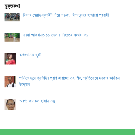
মুক্তকথা
ভিসার মেয়াদ-ফ্লাইট নিয়ে শঙ্কা, বিমানবন্দরে হাজারো প্রবাসী
বন্যা আক্রান্ত ১১ জেলায় নিহতের সংখ্যা ৩১
রূপকথাদের ছুটি
পানিতে ডুবে প্রতিদিন প্রাণ হারাচ্ছে ৩২ শিশু, প্রতিরোধে দরকার কার্যকর
উদ্যোগ
স্মরণ: কামরুল হাসান মঞ্জু