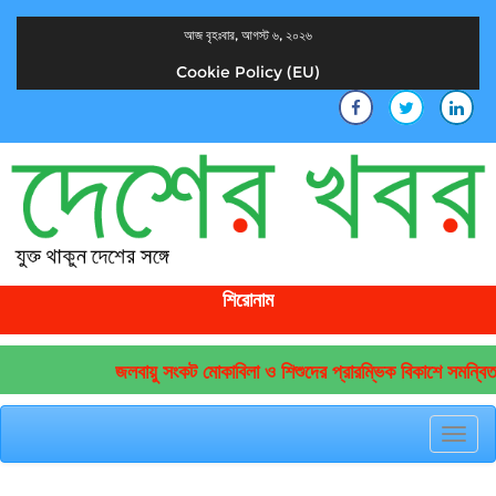
আজ বৃহঃবার, আগস্ট ৬, ২০২৬
Cookie Policy (EU)
দেশের খবর
যুক্ত থাকুন দেশের সঙ্গে
শিরোনাম
জলবায়ু সংকট মোকাবিলা ও শিশুদের প্রারম্ভিক বিকাশে সমন্বিত 
Toggl
navig