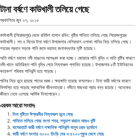
টানা বর্ষণে কাউখালী তলিয়ে গেছে
প্রকাশিতঃ
জুন ২৭, ২০১৫
কাউখালী (পিরোজপুর) থেকে রবিউল হাসান রবিন: বৃষ্টির পানিতে তলিয়ে গেছে পিরোজপুরের
কাউখালী। গত ৪ দিনের টানা বর্ষণে উপজেলার বেশিরভাগ এলাকা পানির নিচে তলিয়ে গেছে।
শহরের প্রধান সড়কে পানি জমে ভয়াবহ জলাবদ্ধতার সৃষ্টি হয়েছে।
অতি বর্ষণে ভয়াবহ নদী ভাঙনের আশঙ্কা করা হচ্ছে। জোয়ারে পানি বৃদ্ধি ও অতি বৃষ্টির কারণে
নদী-খালে অতিরিক্ত পানি বৃদ্ধি পেয়ে নিম্নাঞ্চল প্লাবিত হয়েছে। উপজেলার ৫টি ইউনিয়নের
কয়েকশ’ পরিবার পানিবন্দি হয়ে পড়েছে।
পানির নিচে ডুবে রয়েছে পানের বরজ। ক্ষয়ক্ষতি হয়েছে ফসলেরও। টানা ভারী বর্ষণের কারণে
বিপর্যস্ত হয়ে পড়েছে স্বাভাবিক জীবনযাত্রা। নদীতে মাছধরা প্রায় বন্ধ রয়েছে। অনেকের
জীবনে নেমে এসেছে আর্থিক টানাপোড়েন।
এরকম আরো সংবাদ:
টানা বৃষ্টিতে ঈশ্বরদীর নিম্নাঞ্চল ডুবে গেছে
পানিতে তলিয়ে গেছে মংলা শহর, লঘুচাপ ঝরাবে আরও বৃষ্টি
বাগেরহাটে ভারী বর্ষণে লক্ষাধিক পানিবন্দি মানুষ চরম দুর্ভোগে
ভারী বর্ষণে মংলায় ৩০০০ চিংড়ি ঘের ও ৫০০০পুকুর ভেসে গেছে