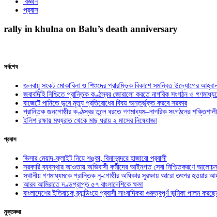
বিজ্ঞান
প্রবাস
rally in khulna on Balu’s death anniversary
সর্বশেষ
জলবায়ু সংকট মোকাবিলা ও শিশুদের প্রারম্ভিক বিকাশে সমন্বিত উদ্যোগের আহ্বা
জবাবদিহি নিশ্চিতে প্রান্তিক কণ্ঠস্বর জোরালো করতে নাগরিক সংগঠন ও গণমাধ্য
বাজেটে পানিতে ডুবে মৃত্যু প্রতিরোধের বিষয় অন্তর্ভুক্ত করবে সরকার
প্রান্তিক জনগোষ্ঠীর কণ্ঠস্বর তুলে ধরতে গণমাধ্যম–নাগরিক সংগঠনের শক্তিশালী
ইলিশ রক্ষায় মধ্যরাত থেকে মাছ ধরায় ২ মাসের নিষেধাজ্ঞা
প্রবাস
ভিসার মেয়াদ-ফ্লাইট নিয়ে শঙ্কা, বিমানবন্দরে হাজারো প্রবাসী
সরকারি ব্যবস্থার আওতায় অভিবাসী কর্মীদের আইনগত সেবা নিশ্চিতকরণে আলোচন
স্থানীয় গণমাধ্যমকে প্রান্তিক নৃ-গোষ্ঠীর অধিকার সুরক্ষায় আরো তৎপর হওয়ার আহ
আরব আমিরাতে দণ্ডপ্রাপ্ত ৫৭ বাংলাদেশিকে ক্ষমা
বাংলাদেশের ইতিবাচক ব্র্যান্ডিংয়ে প্রবাসী সাংবাদিকরা গুরুত্বপূর্ণ ভূমিকা পালন ক
মুক্তকথা