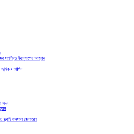
ন
মের সমন্বিত উদ্যোগের আহ্বান
 ভূমিকার তাগিদ
া সভা
্বান
রছেন: দুবাই কনসাল জেনারেল