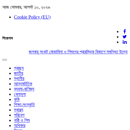
আজ সোমবার, আগস্ট ১০, ২০২৬
Cookie Policy (EU)
দেশের খবর
শিরোনাম
যুক্ত থাকুন দেশের সঙ্গে
জলবায়ু সংকট মোকাবিলা ও শিশুদের প্রারম্ভিক বিকাশে সমন্বিত উদ্যোগ
Toggle
navigation
প্রচ্ছদ
জাতীয়
স্থানীয়
আন্তর্জাতিক
ব্যবসা-বাণিজ্য
খেলাধুলা
কৃষি
শিক্ষা-সংস্কৃতি
স্বাস্থ্য
পরিবেশ
নারী ও শিশু
অধিকার