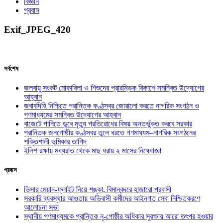
বিজ্ঞান
প্রবাস
Exif_JPEG_420
সর্বশেষ
জলবায়ু সংকট মোকাবিলা ও শিশুদের প্রারম্ভিক বিকাশে সমন্বিত উদ্যোগের
আহ্বান
জবাবদিহি নিশ্চিতে প্রান্তিক কণ্ঠস্বর জোরালো করতে নাগরিক সংগঠন ও
গণমাধ্যমের সমন্বিত উদ্যোগের আহ্বান
বাজেটে পানিতে ডুবে মৃত্যু প্রতিরোধের বিষয় অন্তর্ভুক্ত করবে সরকার
প্রান্তিক জনগোষ্ঠীর কণ্ঠস্বর তুলে ধরতে গণমাধ্যম–নাগরিক সংগঠনের
শক্তিশালী ভূমিকার তাগিদ
ইলিশ রক্ষায় মধ্যরাত থেকে মাছ ধরায় ২ মাসের নিষেধাজ্ঞা
প্রবাস
ভিসার মেয়াদ-ফ্লাইট নিয়ে শঙ্কা, বিমানবন্দরে হাজারো প্রবাসী
সরকারি ব্যবস্থার আওতায় অভিবাসী কর্মীদের আইনগত সেবা নিশ্চিতকরণে
আলোচনা সভা
স্থানীয় গণমাধ্যমকে প্রান্তিক নৃ-গোষ্ঠীর অধিকার সুরক্ষায় আরো তৎপর হওয়ার