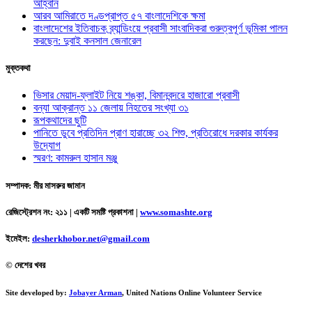
আহ্বান
আরব আমিরাতে দণ্ডপ্রাপ্ত ৫৭ বাংলাদেশিকে ক্ষমা
বাংলাদেশের ইতিবাচক ব্র্যান্ডিংয়ে প্রবাসী সাংবাদিকরা গুরুত্বপূর্ণ ভূমিকা পালন
করছেন: দুবাই কনসাল জেনারেল
মুক্তকথা
ভিসার মেয়াদ-ফ্লাইট নিয়ে শঙ্কা, বিমানবন্দরে হাজারো প্রবাসী
বন্যা আক্রান্ত ১১ জেলায় নিহতের সংখ্যা ৩১
রূপকথাদের ছুটি
পানিতে ডুবে প্রতিদিন প্রাণ হারাচ্ছে ৩২ শিশু, প্রতিরোধে দরকার কার্যকর
উদ্যোগ
স্মরণ: কামরুল হাসান মঞ্জু
সম্পাদক: মীর মাসরুর জামান
রেজিস্ট্রেশন নং: ২১১ | একটি সমষ্টি প্রকাশনা
|
www.somashte.org
ইমেইল:
desherkhobor.net@gmail.com
© দেশের খবর
Site developed by:
Jobayer Arman
, United Nations Online Volunteer Service