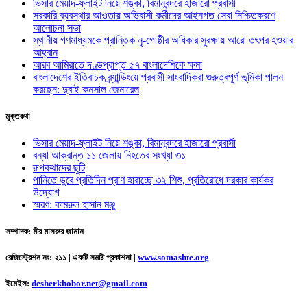
ভিসার মেয়াদ-ফ্লাইট নিয়ে শঙ্কা, বিমানবন্দরে হাজারো প্রবাসী
সরকারি ব্যবস্থার আওতায় অভিবাসী কর্মীদের আইনগত সেবা নিশ্চিতকরণে
আলোচনা সভা
স্থানীয় গণমাধ্যমকে প্রান্তিক নৃ-গোষ্ঠীর অধিকার সুরক্ষায় আরো তৎপর হওয়ার
আহ্বান
আরব আমিরাতে দণ্ডপ্রাপ্ত ৫৭ বাংলাদেশিকে ক্ষমা
বাংলাদেশের ইতিবাচক ব্র্যান্ডিংয়ে প্রবাসী সাংবাদিকরা গুরুত্বপূর্ণ ভূমিকা পালন
করছেন: দুবাই কনসাল জেনারেল
মুক্তকথা
ভিসার মেয়াদ-ফ্লাইট নিয়ে শঙ্কা, বিমানবন্দরে হাজারো প্রবাসী
বন্যা আক্রান্ত ১১ জেলায় নিহতের সংখ্যা ৩১
রূপকথাদের ছুটি
পানিতে ডুবে প্রতিদিন প্রাণ হারাচ্ছে ৩২ শিশু, প্রতিরোধে দরকার কার্যকর
উদ্যোগ
স্মরণ: কামরুল হাসান মঞ্জু
সম্পাদক: মীর মাসরুর জামান
রেজিস্ট্রেশন নং: ২১১ | একটি সমষ্টি প্রকাশনা
|
www.somashte.org
ইমেইল:
desherkhobor.net@gmail.com