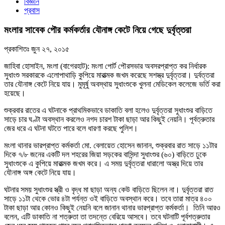
বিজ্ঞান
প্রবাস
মংলার সাবেক পৌর কর্মকর্তার যৌনাঙ্গ কেটে নিয়ে গেছে দুর্বৃত্তরা
প্রকাশিতঃ
জুন ২৭, ২০১৫
জাহিবা হোসাইন, মংলা (বাগেরহাট): মংলা পোর্ট পৌরসভার অবসরপ্রাপ্ত কর নির্ধারক
সুধাংশু সরকারকে এলোপাথাড়ি কুপিয়ে মারাত্মক জখম করেছে সশস্ত্র দুর্বৃত্তরা। দুর্বত্তরা
তার যৌনাঙ্গ কেটে নিয়ে যায়। মুমূর্ষু অবস্থায় সুধাংশুকে খুলনা মেডিকেল কলেজে ভর্তি করা
হয়েছে।
শুক্রবার রাতের এ ঘটনাকে প্রাথমিকভাবে ডাকাতি বলা হলেও দুর্বৃত্তরা সুধাংশুর বাড়িতে
সাড়ে চার ঘণ্টা অবস্থান করলেও নগদ চারশ টাকা ছাড়া আর কিছুই নেয়নি। পূর্বত্রুতার
জের ধরে এ ঘটনা ঘটতে পারে বলে ধারণা করছে পুলিশ।
মংলা থানার ভারপ্রাপ্ত কর্মকর্তা মো. বেলায়েত হোসেন জানান, শুক্রবার রাত সাড়ে ১১টার
দিকে ৭/৮ জনের একটি দল শহরের জিয়া সড়কের বাসিন্দা সুধাংশুর (৬০) বাড়িতে ঢুকে
সুধাংশুকে এ কুপিয়ে মারাত্মক জখম করে। এ সময় দুর্বৃত্তরা ধারালো অস্ত্র দিয়ে তার
যৌনাঙ্গ অঙ্গ কেটে নিয়ে যায়।
ঘটনার সময় সুধাংশুর স্ত্রী ও বৃদ্ধ মা ছাড়া অন্য কেউ বাড়িতে ছিলেন না। দুর্বৃত্তরা রাত
সাড়ে ১১টা থেকে ভোর ৪টা পর্যন্ত ওই বাড়িতে অবস্থান করে। তবে তারা মাত্র ৪০০
টাকা ছাড়া আর কোনও কিছুই নেয়নি বলে জানান থানার ভারপ্রাপ্ত কর্মকর্তা। তিনি আরও
বলেন, এটি ডাকাতি না শত্রুতা তা তদন্তে বেরিয়ে আসবে। তবে ঘটনাটি পূর্বশত্রুতার