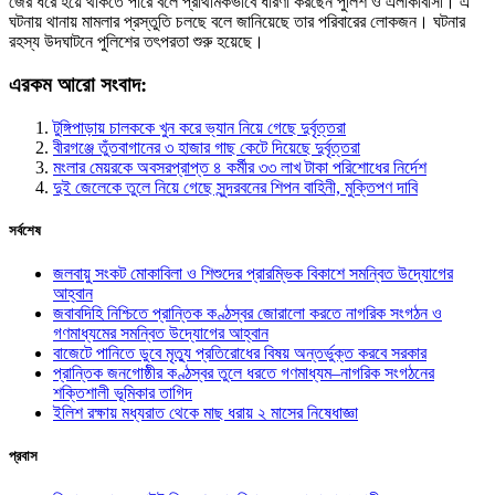
জের ধরে হয়ে থাকতে পারে বলে প্রাথমিকভাবে ধারণা করছেন পুলিশ ও এলাকাবাসী। এ
ঘটনায় থানায় মামলার প্রস্তুতি চলছে বলে জানিয়েছে তার পরিবারের লোকজন। ঘটনার
রহস্য উদঘাটনে পুলিশের তৎপরতা শুরু হয়েছে।
এরকম আরো সংবাদ:
টুঙ্গিপাড়ায় চালককে খুন করে ভ্যান নিয়ে গেছে দুর্বৃত্তরা
বীরগঞ্জে তুঁতবাগানের ৩ হাজার গাছ কেটে দিয়েছে দুর্বৃত্তরা
মংলার মেয়রকে অবসরপ্রাপ্ত ৪ কর্মীর ৩৩ লাখ টাকা পরিশোধের নির্দেশ
দুই জেলেকে তুলে নিয়ে গেছে সুন্দরবনের শিপন বাহিনী, মুক্তিপণ দাবি
সর্বশেষ
জলবায়ু সংকট মোকাবিলা ও শিশুদের প্রারম্ভিক বিকাশে সমন্বিত উদ্যোগের
আহ্বান
জবাবদিহি নিশ্চিতে প্রান্তিক কণ্ঠস্বর জোরালো করতে নাগরিক সংগঠন ও
গণমাধ্যমের সমন্বিত উদ্যোগের আহ্বান
বাজেটে পানিতে ডুবে মৃত্যু প্রতিরোধের বিষয় অন্তর্ভুক্ত করবে সরকার
প্রান্তিক জনগোষ্ঠীর কণ্ঠস্বর তুলে ধরতে গণমাধ্যম–নাগরিক সংগঠনের
শক্তিশালী ভূমিকার তাগিদ
ইলিশ রক্ষায় মধ্যরাত থেকে মাছ ধরায় ২ মাসের নিষেধাজ্ঞা
প্রবাস