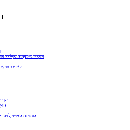
-1
ন
মের সমন্বিত উদ্যোগের আহ্বান
 ভূমিকার তাগিদ
া সভা
্বান
রছেন: দুবাই কনসাল জেনারেল