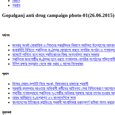
বিজ্ঞান
প্রবাস
Gopalganj anti drug campaign photo-01(26.06.2015)
সর্বশেষ
জলবায়ু সংকট মোকাবিলা ও শিশুদের প্রারম্ভিক বিকাশে সমন্বিত উদ্যোগের আহ্বা
জবাবদিহি নিশ্চিতে প্রান্তিক কণ্ঠস্বর জোরালো করতে নাগরিক সংগঠন ও গণমাধ্য
বাজেটে পানিতে ডুবে মৃত্যু প্রতিরোধের বিষয় অন্তর্ভুক্ত করবে সরকার
প্রান্তিক জনগোষ্ঠীর কণ্ঠস্বর তুলে ধরতে গণমাধ্যম–নাগরিক সংগঠনের শক্তিশালী
ইলিশ রক্ষায় মধ্যরাত থেকে মাছ ধরায় ২ মাসের নিষেধাজ্ঞা
প্রবাস
ভিসার মেয়াদ-ফ্লাইট নিয়ে শঙ্কা, বিমানবন্দরে হাজারো প্রবাসী
সরকারি ব্যবস্থার আওতায় অভিবাসী কর্মীদের আইনগত সেবা নিশ্চিতকরণে আলোচন
স্থানীয় গণমাধ্যমকে প্রান্তিক নৃ-গোষ্ঠীর অধিকার সুরক্ষায় আরো তৎপর হওয়ার আহ
আরব আমিরাতে দণ্ডপ্রাপ্ত ৫৭ বাংলাদেশিকে ক্ষমা
বাংলাদেশের ইতিবাচক ব্র্যান্ডিংয়ে প্রবাসী সাংবাদিকরা গুরুত্বপূর্ণ ভূমিকা পালন ক
মুক্তকথা