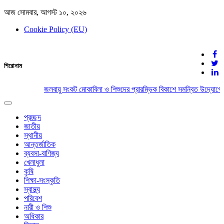
আজ সোমবার, আগস্ট ১০, ২০২৬
Cookie Policy (EU)
দেশের খবর
শিরোনাম
যুক্ত থাকুন দেশের সঙ্গে
জলবায়ু সংকট মোকাবিলা ও শিশুদের প্রারম্ভিক বিকাশে সমন্বিত উদ্যোগের 
Toggle
navigation
প্রচ্ছদ
জাতীয়
স্থানীয়
আন্তর্জাতিক
ব্যবসা-বাণিজ্য
খেলাধুলা
কৃষি
শিক্ষা-সংস্কৃতি
স্বাস্থ্য
পরিবেশ
নারী ও শিশু
অধিকার