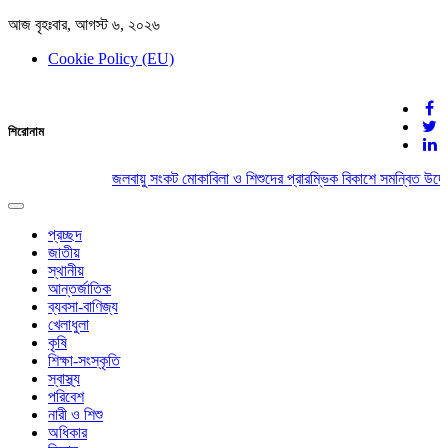
আজ বৃহঃবার, আগস্ট ৬, ২০২৬
Cookie Policy (EU)
দেশের খবর
শিরোনাম
যুক্ত থাকুন দেশের সঙ্গে
জলবায়ু সংকট মোকাবিলা ও শিশুদের প্রারম্ভিক বিকাশে সমন্বিত উদ্য
Toggle
navigation
প্রচ্ছদ
জাতীয়
স্থানীয়
আন্তর্জাতিক
ব্যবসা-বাণিজ্য
খেলাধুলা
কৃষি
শিক্ষা-সংস্কৃতি
স্বাস্থ্য
পরিবেশ
নারী ও শিশু
অধিকার