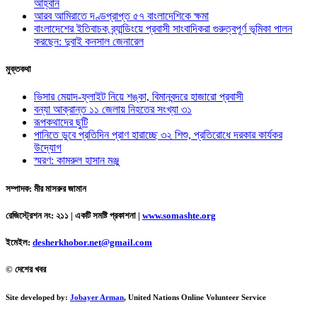
আহ্বান
আরব আমিরাতে দণ্ডপ্রাপ্ত ৫৭ বাংলাদেশিকে ক্ষমা
বাংলাদেশের ইতিবাচক ব্র্যান্ডিংয়ে প্রবাসী সাংবাদিকরা গুরুত্বপূর্ণ ভূমিকা পালন
করছেন: দুবাই কনসাল জেনারেল
মুক্তকথা
ভিসার মেয়াদ-ফ্লাইট নিয়ে শঙ্কা, বিমানবন্দরে হাজারো প্রবাসী
বন্যা আক্রান্ত ১১ জেলায় নিহতের সংখ্যা ৩১
রূপকথাদের ছুটি
পানিতে ডুবে প্রতিদিন প্রাণ হারাচ্ছে ৩২ শিশু, প্রতিরোধে দরকার কার্যকর
উদ্যোগ
স্মরণ: কামরুল হাসান মঞ্জু
সম্পাদক: মীর মাসরুর জামান
রেজিস্ট্রেশন নং: ২১১ | একটি সমষ্টি প্রকাশনা
|
www.somashte.org
ইমেইল:
desherkhobor.net@gmail.com
© দেশের খবর
Site developed by:
Jobayer Arman
, United Nations Online Volunteer Service