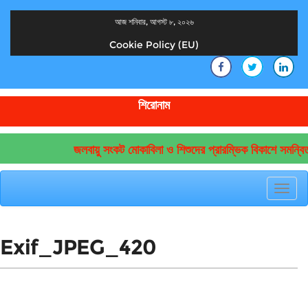
আজ শনিবার, আগস্ট ৮, ২০২৬
Cookie Policy (EU)
দেশের খবর
যুক্ত থাকুন দেশের সঙ্গে
শিরোনাম
জলবায়ু সংকট মোকাবিলা ও শিশুদের প্রারম্ভিক বিকাশে সমন্বি
Toggl
navig
Exif_JPEG_420