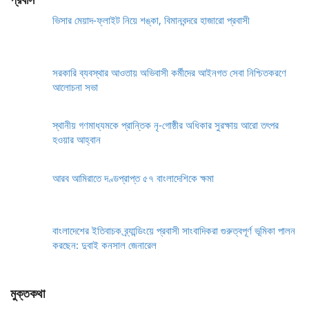
ভিসার মেয়াদ-ফ্লাইট নিয়ে শঙ্কা, বিমানবন্দরে হাজারো প্রবাসী
সরকারি ব্যবস্থার আওতায় অভিবাসী কর্মীদের আইনগত সেবা নিশ্চিতকরণে
আলোচনা সভা
স্থানীয় গণমাধ্যমকে প্রান্তিক নৃ-গোষ্ঠীর অধিকার সুরক্ষায় আরো তৎপর
হওয়ার আহ্বান
আরব আমিরাতে দণ্ডপ্রাপ্ত ৫৭ বাংলাদেশিকে ক্ষমা
বাংলাদেশের ইতিবাচক ব্র্যান্ডিংয়ে প্রবাসী সাংবাদিকরা গুরুত্বপূর্ণ ভূমিকা পালন
করছেন: দুবাই কনসাল জেনারেল
মুক্তকথা