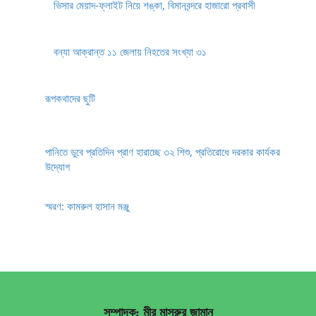
ভিসার মেয়াদ-ফ্লাইট নিয়ে শঙ্কা, বিমানবন্দরে হাজারো প্রবাসী
বন্যা আক্রান্ত ১১ জেলায় নিহতের সংখ্যা ৩১
রূপকথাদের ছুটি
পানিতে ডুবে প্রতিদিন প্রাণ হারাচ্ছে ৩২ শিশু, প্রতিরোধে দরকার কার্যকর
উদ্যোগ
স্মরণ: কামরুল হাসান মঞ্জু
সম্পাদক: মীর মাসরুর জামান