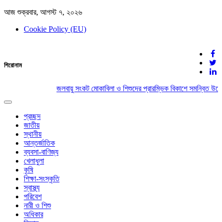
আজ শুক্রবার, আগস্ট ৭, ২০২৬
Cookie Policy (EU)
দেশের খবর
শিরোনাম
যুক্ত থাকুন দেশের সঙ্গে
জলবায়ু সংকট মোকাবিলা ও শিশুদের প্রারম্ভিক বিকাশে সমন্বিত উদ্য
Toggle
navigation
প্রচ্ছদ
জাতীয়
স্থানীয়
আন্তর্জাতিক
ব্যবসা-বাণিজ্য
খেলাধুলা
কৃষি
শিক্ষা-সংস্কৃতি
স্বাস্থ্য
পরিবেশ
নারী ও শিশু
অধিকার