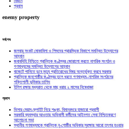
বিজ্ঞান
প্রবাস
enemy property
সর্বশেষ
জলবায়ু সংকট মোকাবিলা ও শিশুদের প্রারম্ভিক বিকাশে সমন্বিত উদ্যোগের
আহ্বান
জবাবদিহি নিশ্চিতে প্রান্তিক কণ্ঠস্বর জোরালো করতে নাগরিক সংগঠন ও
গণমাধ্যমের সমন্বিত উদ্যোগের আহ্বান
বাজেটে পানিতে ডুবে মৃত্যু প্রতিরোধের বিষয় অন্তর্ভুক্ত করবে সরকার
প্রান্তিক জনগোষ্ঠীর কণ্ঠস্বর তুলে ধরতে গণমাধ্যম–নাগরিক সংগঠনের
শক্তিশালী ভূমিকার তাগিদ
ইলিশ রক্ষায় মধ্যরাত থেকে মাছ ধরায় ২ মাসের নিষেধাজ্ঞা
প্রবাস
ভিসার মেয়াদ-ফ্লাইট নিয়ে শঙ্কা, বিমানবন্দরে হাজারো প্রবাসী
সরকারি ব্যবস্থার আওতায় অভিবাসী কর্মীদের আইনগত সেবা নিশ্চিতকরণে
আলোচনা সভা
স্থানীয় গণমাধ্যমকে প্রান্তিক নৃ-গোষ্ঠীর অধিকার সুরক্ষায় আরো তৎপর হওয়ার