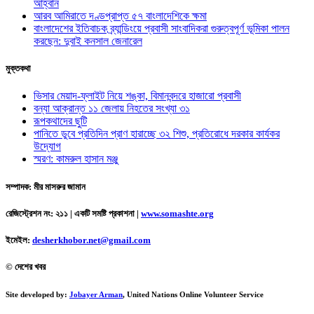
আহ্বান
আরব আমিরাতে দণ্ডপ্রাপ্ত ৫৭ বাংলাদেশিকে ক্ষমা
বাংলাদেশের ইতিবাচক ব্র্যান্ডিংয়ে প্রবাসী সাংবাদিকরা গুরুত্বপূর্ণ ভূমিকা পালন
করছেন: দুবাই কনসাল জেনারেল
মুক্তকথা
ভিসার মেয়াদ-ফ্লাইট নিয়ে শঙ্কা, বিমানবন্দরে হাজারো প্রবাসী
বন্যা আক্রান্ত ১১ জেলায় নিহতের সংখ্যা ৩১
রূপকথাদের ছুটি
পানিতে ডুবে প্রতিদিন প্রাণ হারাচ্ছে ৩২ শিশু, প্রতিরোধে দরকার কার্যকর
উদ্যোগ
স্মরণ: কামরুল হাসান মঞ্জু
সম্পাদক: মীর মাসরুর জামান
রেজিস্ট্রেশন নং: ২১১ | একটি সমষ্টি প্রকাশনা
|
www.somashte.org
ইমেইল:
desherkhobor.net@gmail.com
© দেশের খবর
Site developed by:
Jobayer Arman
, United Nations Online Volunteer Service