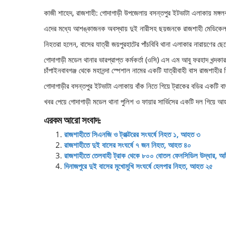
কাজী শাহেদ, রাজশাহী: গোদাগাড়ী উপজেলায় বসন্তপুর ইটভাটা এলাকায় মঙ্গ
এদের মধ্যে আশঙ্কাজনক অবস্থায় দুই নারীসহ ছয়জনকে রাজশাহী মেডিকেল
নিহতরা হলেন, বাসের যাত্রী জয়পুরহাটের পাঁচবিবি থানা এলাকার নারায়ণের ছেল
গোদাগাড়ী মডেল থানার ভারপ্রাপ্ত কর্মকর্তা (ওসি) এস এম আবু ফরহাদ খন্দকা
চাঁপাইনবাবগঞ্জ থেকে মহানন্দা স্পেশাল নামের একটি যাত্রীবাহী বাস রাজশাহ
গোদাগাড়ীর বসন্তপুর ইটভাটা এলাকায় বাঁক নিতে গিয়ে ট্রাকের বডির একটি বা
খবর পেয়ে গোদাগাড়ী মডেল থানা পুলিশ ও ফায়ার সার্ভিসের একটি দল গিয়ে আহত
এরকম আরো সংবাদ:
রাজশাহীতে সিএনজি ও ট্রাক্টরের সংঘর্ষে নিহত ১, আহত ৩
রাজশাহীতে দুই বাসের সংঘর্ষে ৭ জন নিহত, আহত ৪০
রাজশাহীতে তেলবাহী ট্রাক থেকে ৮০০ বোতল ফেনসিডিল উদ্ধার, 
দিনাজপুরে দুই বাসের মুখোমুখি সংঘর্ষে হেলপার নিহত, আহত ২৫