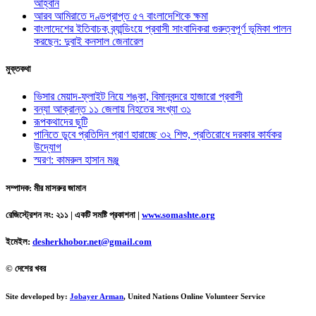
আহ্বান
আরব আমিরাতে দণ্ডপ্রাপ্ত ৫৭ বাংলাদেশিকে ক্ষমা
বাংলাদেশের ইতিবাচক ব্র্যান্ডিংয়ে প্রবাসী সাংবাদিকরা গুরুত্বপূর্ণ ভূমিকা পালন
করছেন: দুবাই কনসাল জেনারেল
মুক্তকথা
ভিসার মেয়াদ-ফ্লাইট নিয়ে শঙ্কা, বিমানবন্দরে হাজারো প্রবাসী
বন্যা আক্রান্ত ১১ জেলায় নিহতের সংখ্যা ৩১
রূপকথাদের ছুটি
পানিতে ডুবে প্রতিদিন প্রাণ হারাচ্ছে ৩২ শিশু, প্রতিরোধে দরকার কার্যকর
উদ্যোগ
স্মরণ: কামরুল হাসান মঞ্জু
সম্পাদক: মীর মাসরুর জামান
রেজিস্ট্রেশন নং: ২১১ | একটি সমষ্টি প্রকাশনা
|
www.somashte.org
ইমেইল:
desherkhobor.net@gmail.com
© দেশের খবর
Site developed by:
Jobayer Arman
, United Nations Online Volunteer Service