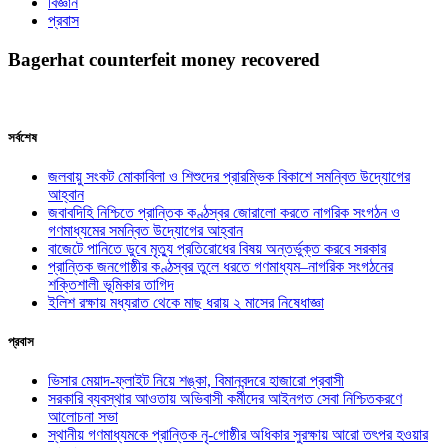
বিজ্ঞান
প্রবাস
Bagerhat counterfeit money recovered
সর্বশেষ
জলবায়ু সংকট মোকাবিলা ও শিশুদের প্রারম্ভিক বিকাশে সমন্বিত উদ্যোগের
আহ্বান
জবাবদিহি নিশ্চিতে প্রান্তিক কণ্ঠস্বর জোরালো করতে নাগরিক সংগঠন ও
গণমাধ্যমের সমন্বিত উদ্যোগের আহ্বান
বাজেটে পানিতে ডুবে মৃত্যু প্রতিরোধের বিষয় অন্তর্ভুক্ত করবে সরকার
প্রান্তিক জনগোষ্ঠীর কণ্ঠস্বর তুলে ধরতে গণমাধ্যম–নাগরিক সংগঠনের
শক্তিশালী ভূমিকার তাগিদ
ইলিশ রক্ষায় মধ্যরাত থেকে মাছ ধরায় ২ মাসের নিষেধাজ্ঞা
প্রবাস
ভিসার মেয়াদ-ফ্লাইট নিয়ে শঙ্কা, বিমানবন্দরে হাজারো প্রবাসী
সরকারি ব্যবস্থার আওতায় অভিবাসী কর্মীদের আইনগত সেবা নিশ্চিতকরণে
আলোচনা সভা
স্থানীয় গণমাধ্যমকে প্রান্তিক নৃ-গোষ্ঠীর অধিকার সুরক্ষায় আরো তৎপর হওয়ার