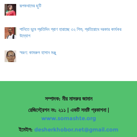
রূপকথাদের ছুটি
পানিতে ডুবে প্রতিদিন প্রাণ হারাচ্ছে ৩২ শিশু, প্রতিরোধে দরকার কার্যকর
উদ্যোগ
স্মরণ: কামরুল হাসান মঞ্জু
সম্পাদক: মীর মাসরুর জামান
রেজিস্ট্রেশন নং: ২১১ | একটি সমষ্টি প্রকাশনা
|
www.somashte.org
ইমেইল:
desherkhobor.net@gmail.com