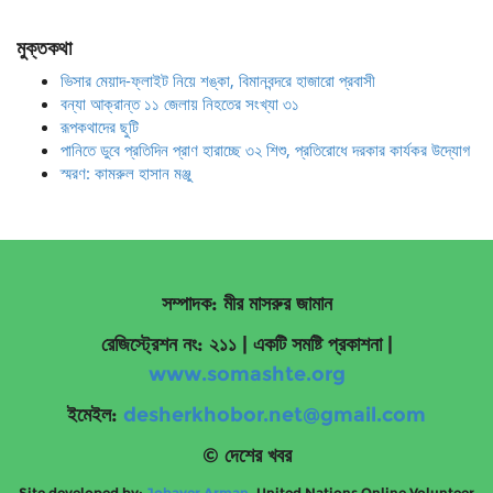
মুক্তকথা
ভিসার মেয়াদ-ফ্লাইট নিয়ে শঙ্কা, বিমানবন্দরে হাজারো প্রবাসী
বন্যা আক্রান্ত ১১ জেলায় নিহতের সংখ্যা ৩১
রূপকথাদের ছুটি
পানিতে ডুবে প্রতিদিন প্রাণ হারাচ্ছে ৩২ শিশু, প্রতিরোধে দরকার কার্যকর উদ্যোগ
স্মরণ: কামরুল হাসান মঞ্জু
সম্পাদক: মীর মাসরুর জামান
রেজিস্ট্রেশন নং: ২১১ | একটি সমষ্টি প্রকাশনা
|
www.somashte.org
ইমেইল:
desherkhobor.net@gmail.com
© দেশের খবর
Site developed by:
Jobayer Arman
, United Nations Online Volunteer