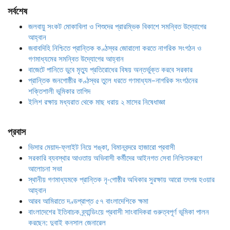
সর্বশেষ
জলবায়ু সংকট মোকাবিলা ও শিশুদের প্রারম্ভিক বিকাশে সমন্বিত উদ্যোগের
আহ্বান
জবাবদিহি নিশ্চিতে প্রান্তিক কণ্ঠস্বর জোরালো করতে নাগরিক সংগঠন ও
গণমাধ্যমের সমন্বিত উদ্যোগের আহ্বান
বাজেটে পানিতে ডুবে মৃত্যু প্রতিরোধের বিষয় অন্তর্ভুক্ত করবে সরকার
প্রান্তিক জনগোষ্ঠীর কণ্ঠস্বর তুলে ধরতে গণমাধ্যম–নাগরিক সংগঠনের
শক্তিশালী ভূমিকার তাগিদ
ইলিশ রক্ষায় মধ্যরাত থেকে মাছ ধরায় ২ মাসের নিষেধাজ্ঞা
প্রবাস
ভিসার মেয়াদ-ফ্লাইট নিয়ে শঙ্কা, বিমানবন্দরে হাজারো প্রবাসী
সরকারি ব্যবস্থার আওতায় অভিবাসী কর্মীদের আইনগত সেবা নিশ্চিতকরণে
আলোচনা সভা
স্থানীয় গণমাধ্যমকে প্রান্তিক নৃ-গোষ্ঠীর অধিকার সুরক্ষায় আরো তৎপর হওয়ার
আহ্বান
আরব আমিরাতে দণ্ডপ্রাপ্ত ৫৭ বাংলাদেশিকে ক্ষমা
বাংলাদেশের ইতিবাচক ব্র্যান্ডিংয়ে প্রবাসী সাংবাদিকরা গুরুত্বপূর্ণ ভূমিকা পালন
করছেন: দুবাই কনসাল জেনারেল