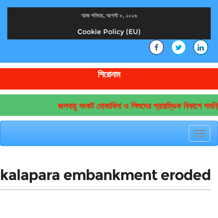
আজ শনিবার, আগস্ট ৮, ২০২৬
Cookie Policy (EU)
দেশের খবর
যুক্ত থাকুন দেশের সঙ্গে
শিরোনাম
জলবায়ু সংকট মোকাবিলা ও শিশুদের প্রারম্ভিক বিকাশে সমন্
Toggl
navig
kalapara embankment eroded