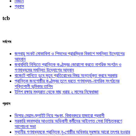
বিজ্ঞান
প্রবাস
tcb
সর্বশেষ
জলবায়ু সংকট মোকাবিলা ও শিশুদের প্রারম্ভিক বিকাশে সমন্বিত উদ্যোগের
আহ্বান
জবাবদিহি নিশ্চিতে প্রান্তিক কণ্ঠস্বর জোরালো করতে নাগরিক সংগঠন ও
গণমাধ্যমের সমন্বিত উদ্যোগের আহ্বান
বাজেটে পানিতে ডুবে মৃত্যু প্রতিরোধের বিষয় অন্তর্ভুক্ত করবে সরকার
প্রান্তিক জনগোষ্ঠীর কণ্ঠস্বর তুলে ধরতে গণমাধ্যম–নাগরিক সংগঠনের
শক্তিশালী ভূমিকার তাগিদ
ইলিশ রক্ষায় মধ্যরাত থেকে মাছ ধরায় ২ মাসের নিষেধাজ্ঞা
প্রবাস
ভিসার মেয়াদ-ফ্লাইট নিয়ে শঙ্কা, বিমানবন্দরে হাজারো প্রবাসী
সরকারি ব্যবস্থার আওতায় অভিবাসী কর্মীদের আইনগত সেবা নিশ্চিতকরণে
আলোচনা সভা
স্থানীয় গণমাধ্যমকে প্রান্তিক নৃ-গোষ্ঠীর অধিকার সুরক্ষায় আরো তৎপর হওয়ার