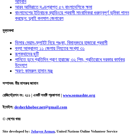
আহ্বান
আরব আমিরাতে দণ্ডপ্রাপ্ত ৫৭ বাংলাদেশিকে ক্ষমা
বাংলাদেশের ইতিবাচক ব্র্যান্ডিংয়ে প্রবাসী সাংবাদিকরা গুরুত্বপূর্ণ ভূমিকা পালন
করছেন: দুবাই কনসাল জেনারেল
মুক্তকথা
ভিসার মেয়াদ-ফ্লাইট নিয়ে শঙ্কা, বিমানবন্দরে হাজারো প্রবাসী
বন্যা আক্রান্ত ১১ জেলায় নিহতের সংখ্যা ৩১
রূপকথাদের ছুটি
পানিতে ডুবে প্রতিদিন প্রাণ হারাচ্ছে ৩২ শিশু, প্রতিরোধে দরকার কার্যকর
উদ্যোগ
স্মরণ: কামরুল হাসান মঞ্জু
সম্পাদক: মীর মাসরুর জামান
রেজিস্ট্রেশন নং: ২১১ | একটি সমষ্টি প্রকাশনা
|
www.somashte.org
ইমেইল:
desherkhobor.net@gmail.com
© দেশের খবর
Site developed by:
Jobayer Arman
, United Nations Online Volunteer Service