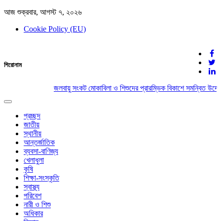
আজ শুক্রবার, আগস্ট ৭, ২০২৬
Cookie Policy (EU)
দেশের খবর
শিরোনাম
যুক্ত থাকুন দেশের সঙ্গে
জলবায়ু সংকট মোকাবিলা ও শিশুদের প্রারম্ভিক বিকাশে সমন্বিত উদ্য
Toggle
navigation
প্রচ্ছদ
জাতীয়
স্থানীয়
আন্তর্জাতিক
ব্যবসা-বাণিজ্য
খেলাধুলা
কৃষি
শিক্ষা-সংস্কৃতি
স্বাস্থ্য
পরিবেশ
নারী ও শিশু
অধিকার