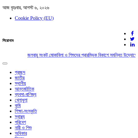
আজ বৃহঃবার, আগস্ট ৬, ২০২৬
Cookie Policy (EU)
দেশের খবর
শিরোনাম
যুক্ত থাকুন দেশের সঙ্গে
জলবায়ু সংকট মোকাবিলা ও শিশুদের প্রারম্ভিক বিকাশে সমন্বিত উদ্যোগের
Toggle
navigation
প্রচ্ছদ
জাতীয়
স্থানীয়
আন্তর্জাতিক
ব্যবসা-বাণিজ্য
খেলাধুলা
কৃষি
শিক্ষা-সংস্কৃতি
স্বাস্থ্য
পরিবেশ
নারী ও শিশু
অধিকার