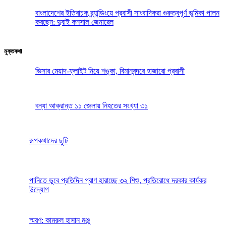
বাংলাদেশের ইতিবাচক ব্র্যান্ডিংয়ে প্রবাসী সাংবাদিকরা গুরুত্বপূর্ণ ভূমিকা পালন
করছেন: দুবাই কনসাল জেনারেল
মুক্তকথা
ভিসার মেয়াদ-ফ্লাইট নিয়ে শঙ্কা, বিমানবন্দরে হাজারো প্রবাসী
বন্যা আক্রান্ত ১১ জেলায় নিহতের সংখ্যা ৩১
রূপকথাদের ছুটি
পানিতে ডুবে প্রতিদিন প্রাণ হারাচ্ছে ৩২ শিশু, প্রতিরোধে দরকার কার্যকর
উদ্যোগ
স্মরণ: কামরুল হাসান মঞ্জু