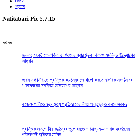
বিজ্ঞান
প্রবাস
Nalitabari Pic 5.7.15
সর্বশেষ
জলবায়ু সংকট মোকাবিলা ও শিশুদের প্রারম্ভিক বিকাশে সমন্বিত উদ্যোগের
আহ্বান
জবাবদিহি নিশ্চিতে প্রান্তিক কণ্ঠস্বর জোরালো করতে নাগরিক সংগঠন ও
গণমাধ্যমের সমন্বিত উদ্যোগের আহ্বান
বাজেটে পানিতে ডুবে মৃত্যু প্রতিরোধের বিষয় অন্তর্ভুক্ত করবে সরকার
প্রান্তিক জনগোষ্ঠীর কণ্ঠস্বর তুলে ধরতে গণমাধ্যম–নাগরিক সংগঠনের
শক্তিশালী ভূমিকার তাগিদ