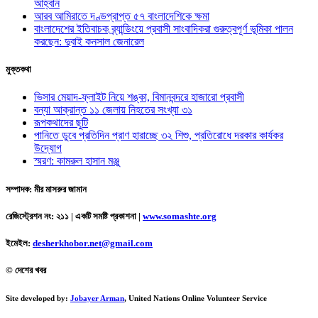
আহ্বান
আরব আমিরাতে দণ্ডপ্রাপ্ত ৫৭ বাংলাদেশিকে ক্ষমা
বাংলাদেশের ইতিবাচক ব্র্যান্ডিংয়ে প্রবাসী সাংবাদিকরা গুরুত্বপূর্ণ ভূমিকা পালন
করছেন: দুবাই কনসাল জেনারেল
মুক্তকথা
ভিসার মেয়াদ-ফ্লাইট নিয়ে শঙ্কা, বিমানবন্দরে হাজারো প্রবাসী
বন্যা আক্রান্ত ১১ জেলায় নিহতের সংখ্যা ৩১
রূপকথাদের ছুটি
পানিতে ডুবে প্রতিদিন প্রাণ হারাচ্ছে ৩২ শিশু, প্রতিরোধে দরকার কার্যকর
উদ্যোগ
স্মরণ: কামরুল হাসান মঞ্জু
সম্পাদক: মীর মাসরুর জামান
রেজিস্ট্রেশন নং: ২১১ | একটি সমষ্টি প্রকাশনা
|
www.somashte.org
ইমেইল:
desherkhobor.net@gmail.com
© দেশের খবর
Site developed by:
Jobayer Arman
, United Nations Online Volunteer Service