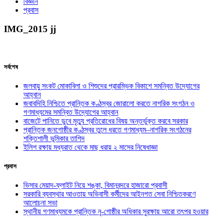
বিজ্ঞান
প্রবাস
IMG_2015 jj
সর্বশেষ
জলবায়ু সংকট মোকাবিলা ও শিশুদের প্রারম্ভিক বিকাশে সমন্বিত উদ্যোগের
আহ্বান
জবাবদিহি নিশ্চিতে প্রান্তিক কণ্ঠস্বর জোরালো করতে নাগরিক সংগঠন ও
গণমাধ্যমের সমন্বিত উদ্যোগের আহ্বান
বাজেটে পানিতে ডুবে মৃত্যু প্রতিরোধের বিষয় অন্তর্ভুক্ত করবে সরকার
প্রান্তিক জনগোষ্ঠীর কণ্ঠস্বর তুলে ধরতে গণমাধ্যম–নাগরিক সংগঠনের
শক্তিশালী ভূমিকার তাগিদ
ইলিশ রক্ষায় মধ্যরাত থেকে মাছ ধরায় ২ মাসের নিষেধাজ্ঞা
প্রবাস
ভিসার মেয়াদ-ফ্লাইট নিয়ে শঙ্কা, বিমানবন্দরে হাজারো প্রবাসী
সরকারি ব্যবস্থার আওতায় অভিবাসী কর্মীদের আইনগত সেবা নিশ্চিতকরণে
আলোচনা সভা
স্থানীয় গণমাধ্যমকে প্রান্তিক নৃ-গোষ্ঠীর অধিকার সুরক্ষায় আরো তৎপর হওয়ার