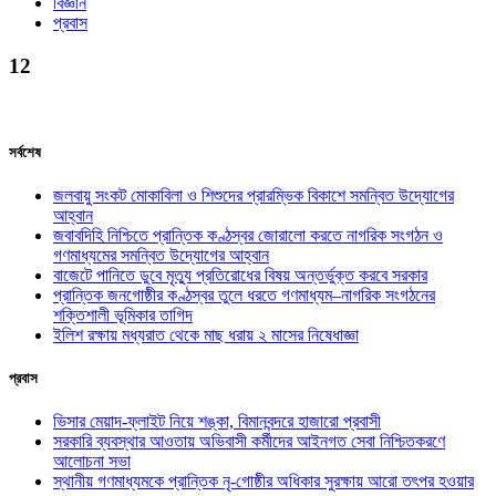
বিজ্ঞান
প্রবাস
12
সর্বশেষ
জলবায়ু সংকট মোকাবিলা ও শিশুদের প্রারম্ভিক বিকাশে সমন্বিত উদ্যোগের
আহ্বান
জবাবদিহি নিশ্চিতে প্রান্তিক কণ্ঠস্বর জোরালো করতে নাগরিক সংগঠন ও
গণমাধ্যমের সমন্বিত উদ্যোগের আহ্বান
বাজেটে পানিতে ডুবে মৃত্যু প্রতিরোধের বিষয় অন্তর্ভুক্ত করবে সরকার
প্রান্তিক জনগোষ্ঠীর কণ্ঠস্বর তুলে ধরতে গণমাধ্যম–নাগরিক সংগঠনের
শক্তিশালী ভূমিকার তাগিদ
ইলিশ রক্ষায় মধ্যরাত থেকে মাছ ধরায় ২ মাসের নিষেধাজ্ঞা
প্রবাস
ভিসার মেয়াদ-ফ্লাইট নিয়ে শঙ্কা, বিমানবন্দরে হাজারো প্রবাসী
সরকারি ব্যবস্থার আওতায় অভিবাসী কর্মীদের আইনগত সেবা নিশ্চিতকরণে
আলোচনা সভা
স্থানীয় গণমাধ্যমকে প্রান্তিক নৃ-গোষ্ঠীর অধিকার সুরক্ষায় আরো তৎপর হওয়ার