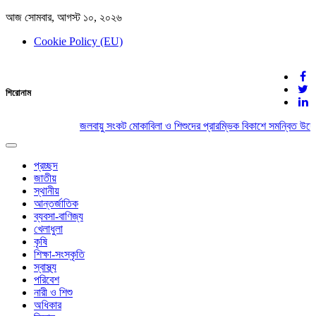
আজ সোমবার, আগস্ট ১০, ২০২৬
Cookie Policy (EU)
দেশের খবর
শিরোনাম
যুক্ত থাকুন দেশের সঙ্গে
জলবায়ু সংকট মোকাবিলা ও শিশুদের প্রারম্ভিক বিকাশে সমন্বিত উদ্য
Toggle
navigation
প্রচ্ছদ
জাতীয়
স্থানীয়
আন্তর্জাতিক
ব্যবসা-বাণিজ্য
খেলাধুলা
কৃষি
শিক্ষা-সংস্কৃতি
স্বাস্থ্য
পরিবেশ
নারী ও শিশু
অধিকার