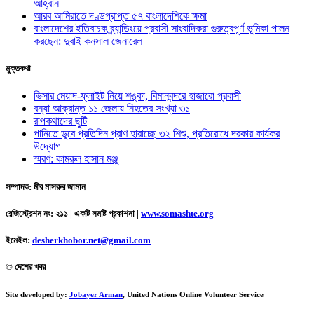
আহ্বান
আরব আমিরাতে দণ্ডপ্রাপ্ত ৫৭ বাংলাদেশিকে ক্ষমা
বাংলাদেশের ইতিবাচক ব্র্যান্ডিংয়ে প্রবাসী সাংবাদিকরা গুরুত্বপূর্ণ ভূমিকা পালন
করছেন: দুবাই কনসাল জেনারেল
মুক্তকথা
ভিসার মেয়াদ-ফ্লাইট নিয়ে শঙ্কা, বিমানবন্দরে হাজারো প্রবাসী
বন্যা আক্রান্ত ১১ জেলায় নিহতের সংখ্যা ৩১
রূপকথাদের ছুটি
পানিতে ডুবে প্রতিদিন প্রাণ হারাচ্ছে ৩২ শিশু, প্রতিরোধে দরকার কার্যকর
উদ্যোগ
স্মরণ: কামরুল হাসান মঞ্জু
সম্পাদক: মীর মাসরুর জামান
রেজিস্ট্রেশন নং: ২১১ | একটি সমষ্টি প্রকাশনা
|
www.somashte.org
ইমেইল:
desherkhobor.net@gmail.com
© দেশের খবর
Site developed by:
Jobayer Arman
, United Nations Online Volunteer Service