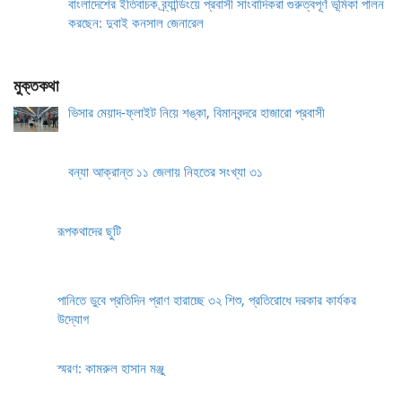
বাংলাদেশের ইতিবাচক ব্র্যান্ডিংয়ে প্রবাসী সাংবাদিকরা গুরুত্বপূর্ণ ভূমিকা পালন
করছেন: দুবাই কনসাল জেনারেল
মুক্তকথা
ভিসার মেয়াদ-ফ্লাইট নিয়ে শঙ্কা, বিমানবন্দরে হাজারো প্রবাসী
বন্যা আক্রান্ত ১১ জেলায় নিহতের সংখ্যা ৩১
রূপকথাদের ছুটি
পানিতে ডুবে প্রতিদিন প্রাণ হারাচ্ছে ৩২ শিশু, প্রতিরোধে দরকার কার্যকর
উদ্যোগ
স্মরণ: কামরুল হাসান মঞ্জু